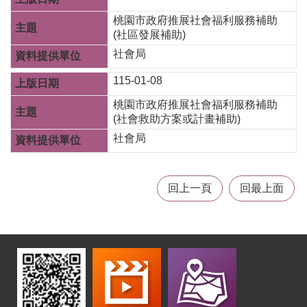
機
桃園市政府推展社會福利服務補助
構
(社區發展補助)
地
圖
社會局
新
115-01-08
住
桃園市政府推展社會福利服務補助
民
(社會救助方案或計畫補助)
友
善
社會局
專
區
N
回上一頁
回最上面
e
w
i
m
m
i
g
r
a
n