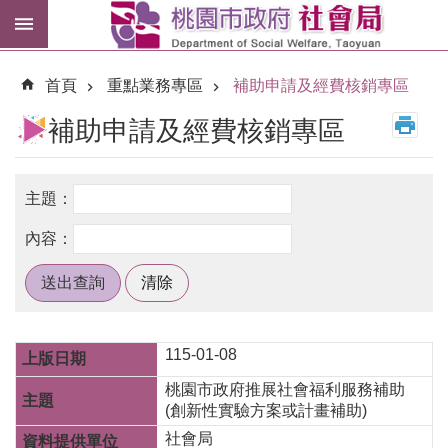
跳到主要內容區塊
紓
困
首頁
重點業務專區
補助申請及經費核銷專區
專
區
補助申請及經費核銷專區
市
民
卡
進
階
搜
尋
115-01-08
桃園市政府推展社會福利服務補助
訊
(創新性實驗方案或計畫補助)
息
社會局
公