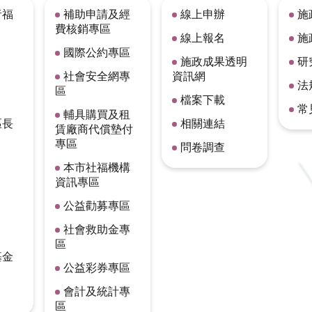
者福
補助申請及經
線上申辦
施
費核銷專區
線上報名
施
國際公約專區
施政成果透明
研
社會安全網專
資訊網
法
區
檔案下載
常
輔具購買及租
區長
相關連結
賃廠商代償墊付
專區
問卷調查
本市社福機構
資訊專區
公益勸募專區
社會救助金專
區
基金
公益彩券專區
會計及統計專
區