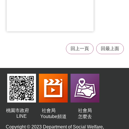
務
業
務
資
訊
機
回上一頁
回最上面
關
通
訊
錄
政
府
公
開
資
訊
桃園市政府
社會局
社會局
LINE
Youtube頻道
怎麼去
社
Copyright © 2023 Department of Social Welfare,
福