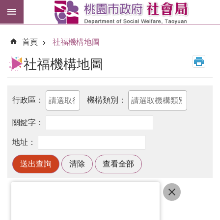
跳到主要內容區塊
紓
困
首頁
社福機構地圖
專
區
社福機構地圖
市
民
卡
進
階
搜
尋
送出查詢
訊
息
公