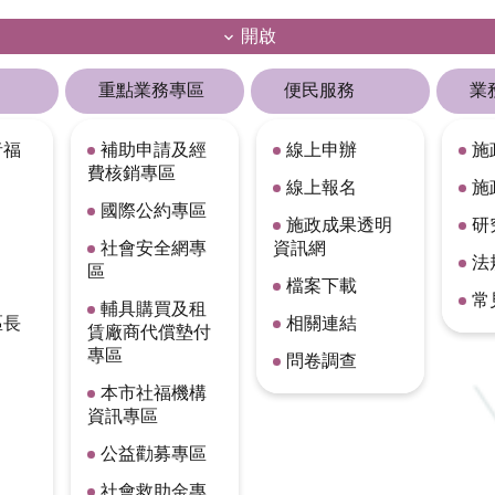
開啟
重點業務專區
便民服務
業
者福
補助申請及經
線上申辦
施
費核銷專區
線上報名
施
國際公約專區
施政成果透明
研
社會安全網專
資訊網
法
區
檔案下載
常
輔具購買及租
區長
相關連結
賃廠商代償墊付
專區
問卷調查
本市社福機構
資訊專區
公益勸募專區
社會救助金專