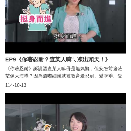
桃
園
市
入
口
網
站
EP9《你著忍耐？查某人嘛ㄟ凍出頭天！》
政
府
《你著忍耐》訴說溫查某人嘛毌是無氣慨，係安怎前途茫
網
茫像大海嘞？因為溫嘟細漢就被教育愛忍耐、愛乖乖、愛
站
聽話、愛懂事、嘴掂掂、麥有意見、麥強出頭、愛謙卑、
資
114-10-13
料
愛溫順，大家才會尬意妳。指導單位：桃園市政府性別平
開
等辦公室https://www.oge.tycg.gov.tw/
放
宣
告
隱