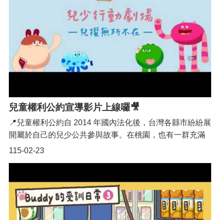
務
業
務
資
訊
機
關
通
兒童權利公約宣導影片上線囉🎥
訊
錄
📍兒童權利公約自 2014 年國內法化後，台灣各縣市紛紛展
開屬於自己的兒少公共參與故事。在桃園，也有一群充滿
政
府
活力的小公民——第六屆兒少代表，以各項行動為兒少權
115-02-23
公
益發聲。今年，臺灣桃湛公民培力協會特別邀請業界專業
開
劇組共同合作，拍攝一系列兒童權利公約宣導影像，並首
資
次讓兒少代表擔任導演、攝影、場記、演員等角色。這不
訊
只是一次拍片體驗，而是讓兒少真實「參與」、實際「表
社
意」的創新倡議方式。邀請大家一起欣賞這部由兒少與劇
福