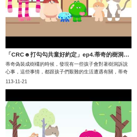
顧者支持服務、輔具資源、復康巴士交通服務、手語翻
譯、聽打服務、視力協助員、自立生活等，促進他們開創
自我潛能、自立、和社會互動及自在於社區中生活。除這
些多元支持服務和其家人、朋友的陪伴和鼓勵，邀請您一
同尊重與理解每個人的差異性，共同創造「尊嚴、平等、
包容和無障礙」的友善社會環境。
「CRC☻打勾勾共童好約定」ep4.蒂奇的樹洞（桃園Q萌宣傳大使初登場!!）
蒂奇偽裝成樹欉的時候，發現有一些孩子會對著樹洞訴說
心事，這些事情，都跟孩子們艱難的生活遭遇有關，蒂奇
不只默默幫助他們，他還與好朋友鼓勵孩子們去找老師，
113-11-21
尋求保護還自安全的管道，讓事情都能受到很好的解
決。 ✨桃園Q萌宣傳大使-登場人物代表「最佳利益原則」
的草綠色 蒂奇✿代表「兒童表達意見權利」的藍色 奧
茲✿代表「禁止歧視原則」的粉紅色 伊可✿代表「發展權
及休閒權」的卡其色 麥噗✿