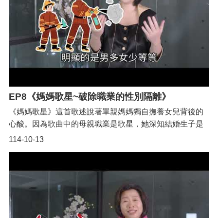
私
權
政
策
網
站
安
全
政
EP8《媽媽歌星~破除職業的性別隔離》
策
《媽媽歌星》這首歌述說著單親媽媽獨自撫養女兒背後的
心酸。因為歌曲中的母親職業是歌星，她深知結婚生子是
歌星職業生涯的墳墓，所以只能忍痛將「女兒」介紹成
114-10-13
「妹妹」，若被人知道她已有女兒，恐怕名聲會如同秋天
的落花，飄飄墜落地。指導單位：桃園市政府性別平等辦
公室https://www.oge.tycg.gov.tw/