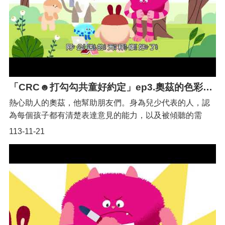
「CRC☻打勾勾共童好約定」ep3.奧茲的色彩（桃園Q萌宣傳大使初登場!!）
熱心助人的奧茲，他幫助朋友們。身為兒少代表的人，認
為每個孩子都有清楚表達意見的能力，以及被傾聽的需
要，而且這些想法跟感受，都應該受到重視，這是最重要
113-11-21
的事情。 ✨桃園Q萌宣傳大使-登場人物代表「兒童表達意
見權利」的藍色 奧茲✿代表「禁止歧視原則」的粉紅
色 伊可✿代表「發展權及休閒權」的卡其色 麥噗✿代表
「最佳利益原則」的草綠色 蒂奇✿