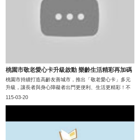
告
認
識
我
們
福
利
服
務
桃園市敬老愛心卡升級啟動 樂齡生活精彩再加碼
桃園市持續打造高齡友善城市，推出「敬老愛心卡」多元
重
點
升級，讓長者與身心障礙者出門更便利、生活更精彩！不
業
僅可搭乘公車、桃園機場捷運、臺鐵與愛心計程車，115年
115-03-20
務
起更擴大至YouBike 2.0E電輔車，臺鐵補助點數也提升至
專
70點；同時結合運動優惠與風景區免門票措施，鼓勵規律
區
運動、親近自然，讓每一天都更健康、更有活力，輕鬆享
便
受樂齡新生活！更多敬老卡服務項目可至桃園市政府社會
民
局官網查詢(https://reurl.cc/L2bQjL)。
服