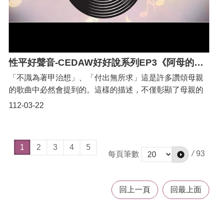
性平好聲音-CEDAW好好說系列EP3《阿母的手：可主內，也可主外》
「不識為著甲治想」、「付出無所求」這是許多讚頌母親
的歌曲中必然會提到的。這樣的描述，不僅彰顯了母親的
偉大，也彰顯了母親的操勞。|根據衛生福利部2019年15-
112-03-22
64歲婦女生活狀況調查報告，有偶婦女照顧子女、處理家
務等每日平均花費4.41小時，換句話說，婦女每天都必須
拿出超過1/6的時間來從事無酬照顧工作；而配偶呢？只有
1
2
3
4
5
1.48小時，差了3倍之多。|不管是阿母的手，還是阿爸的
/
93
每頁筆數
手，都可以是做家事、帶小孩的手。|
回上一頁
回最上面