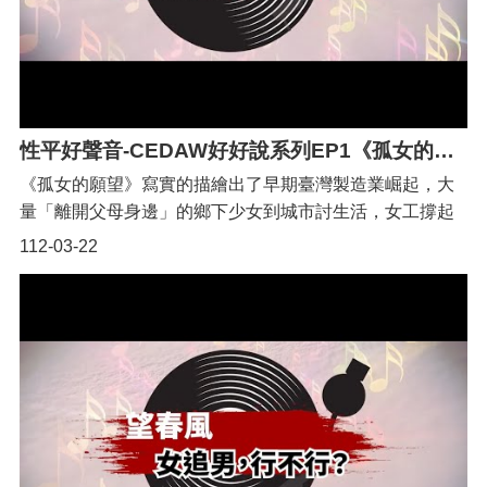
性平好聲音-CEDAW好好說系列EP1《孤女的願望：重男輕女何時休？》
《孤女的願望》寫實的描繪出了早期臺灣製造業崛起，大
量「離開父母身邊」的鄉下少女到城市討生活，女工撐起
工廠生產線的時代背景。|千萬不要覺得重男輕女只是「古
112-03-22
早時候」ㄟ代誌喔！|內政部民國108年的統計資料顯示，
台灣出生嬰兒性別比例全國平均為 1.08，也就是每100個
女嬰出生，就有108個男嬰出生。美國國家科學院院刊表
示，2017年全球只有12個國家出生嬰兒性別比有顯著的不
平衡，台灣就是其中一個。|CEDAW讓孤女不再孤軍奮
戰！要求國家負起責任，消除重男輕女的偏見、習俗及慣
例。未來的台灣，不再有「被消失的女兒」，也不再有
「離開父母身邊」的孤女。每個女孩都應該被父母疼愛、
被平等對待、在愛中安心成長！