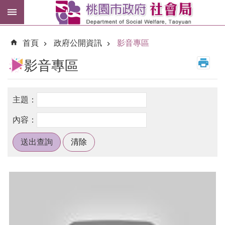
跳到主要內容區塊
紓
困
首頁
政府公開資訊
影音專區
專
區
影音專區
市
民
卡
進
階
搜
尋
訊
息
公