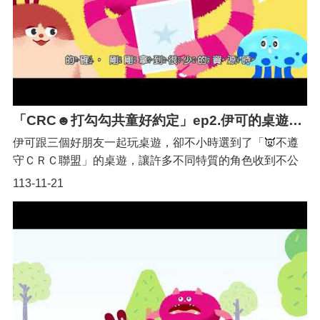
「CRC☻打勾勾共童好約定」ep2.伊可的桌遊（桃園Q萌宣傳大使初登場!!）
伊可跟三個好朋友一起玩桌遊，卻不小時選到了「👿不遵
守ＣＲＣ聯盟」的桌遊，讓許多不同特質的角色收到不公
平的起始條件，這時最講求公平的伊可主持改起了遊戲規
113-11-21
則，希望大家可以平等快樂的玩遊戲，也象徵著每個孩子
都有平等的機會及權利。 ✨桃園Q萌宣傳大使-登場人物代
表「禁止歧視原則」的粉紅色 伊可✿代表「發展權及休
閒權」的卡其色 麥噗✿代表「兒童表達意見權利」的藍
色奧茲✿代表「最佳利益原則」的草綠色 蒂奇✿