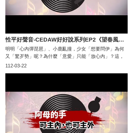
性平好聲音-CEDAW好好說系列EP2《望春風：女追男，行不行？》
明明「心內彈琵琶」、小鹿亂撞，少女「想要問伊」為何
又「驚歹勢」呢？為什麼「意愛」只能「放心內」？這，
其實就是性別刻板印象的束縛。|在傳統父權文化裡，我們
112-03-22
都要求男生要勇敢、果斷、衝衝衝！女生則是被要求要文
靜、依賴、順從，默默守候就好了。|如果我們不去翻轉
「女生要矜持」的性別刻板印象，就會一再加深「即使心
裡很喜歡，女生也不能表現出來」的迷思，接著就是大家
都聽過的：「女生說不要就是要」這種玩笑話了！所以，
婦女團體多年來持續呼籲「No means No」、「only YES
means YES」，破除迷思，才能減少性侵害的發生。|女性
自主，就從勇敢說出自己的愛與不愛做起！|