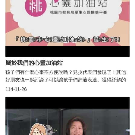
t
s
s
e
r
v
i
c
e
回
屬於我們的心靈加油站
首
孩子們有什麼心事不方便說嗎？兒少代表們發現了！其他
頁
好朋友也一起討論了可以讓孩子們舒適表達、獲得紓解的
網
管道，並透過重要的管道「兒少代表會議」，與專家學
114-11-26
站
者、教育單位一起擬定策略，讓「心靈加油站」落地執
導
行，幫助到更多兒少，落實表意權、最佳利益等CRC精
覽
神！
市
政
信
箱