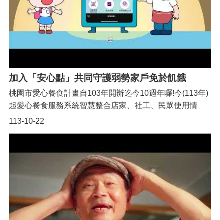
加入「安心點」共同守護弱勢家戶免於飢餓
桃園市愛心餐食計畫自103年開辦迄今10週年囉!今(113年)
起愛心餐食服務系統智慧整合店家、社工、民眾使用情
境，參考時下行動支付付款功能，由社工評估派發點數，
113-10-22
民眾領取點數後，再前往合作店家以店內價進行掃碼換
餐，具有免找零和線上核銷特色。截至113年10月參與本
市「安心點」愛心店家共計262家，其中包含連鎖餐飲業
「八方雲集連鎖餐飲集團」、「揚秦國際企業(麥味登)」、
「青青格麗絲莊園」、「拉亞漢堡」)、麵包坊、早餐店、
小吃店、便當店等在地各餐飲業者。有意願加入本市「安
心點」愛心店家者可至桃園愛心餐食服務「安心點」網站
進行店家註冊，或洽本局社會救助科03-3322101分機