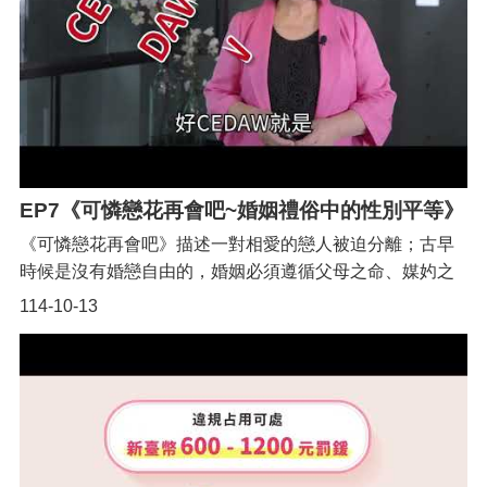
EP7《可憐戀花再會吧~婚姻禮俗中的性別平等》
《可憐戀花再會吧》描述一對相愛的戀人被迫分離；古早
時候是沒有婚戀自由的，婚姻必須遵循父母之命、媒妁之
言，結婚也要依循「三書六禮」等整套繁雜的流程。時至
114-10-13
今日，仍有許多傳統的婚姻禮俗被我們繼續遵循著，然
而，您是否有想過，這些禮俗代表著什麼樣的意涵呢？指
導單位：桃園市政府性別平等辦公室
https://www.oge.tycg.gov.tw/