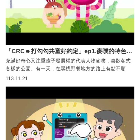
「CRC☻打勾勾共童好約定」ep1.麥噗的特色公園（桃園Q萌宣傳大使初登場!!）
充滿好奇心又注重孩子發展權的代表人物麥噗，喜歡各式
各樣的公園。有一天，在尋找野餐地方的路上有點不順
利，他覺得要讓大家都可以開心地一起玩耍，就是要找大
113-11-21
家一起設計各年齡層、各種需求都能涵括的特色公園！ ✨
桃園Q萌宣傳大使-登場人物代表「發展權及休閒權」的卡
其色 麥噗✿代表「兒童表達意見權利」的藍色 奧茲✿代
表「禁止歧視原則」的粉紅色 伊可✿代表「最佳利益原
則」的草綠色 蒂奇✿