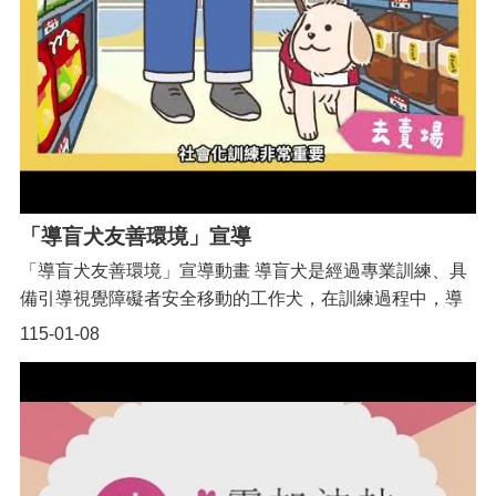
組共同完成的作品——看見兒少的觀點、聲音與光🌟 編劇/
機
導演：黃品慈、助導：賴明宏、執行導演：鄒庭宇攝影指
構
導：許景翔、賴明宏、攝影：葉秀韜燈光：洪秉榮、場
地
記：邱泓銘演員：黃兆財、張念喬、陳采囷、洪秉榮、張
圖
哲旻、廖姵蓁、黃品慈、邱泓銘剪輯：許景翔、黃品慈、
新
動畫協力：王冠傑臺灣桃湛公民培力團隊：鄒新猷、彭惠
住
暄、黃靜盈 主辦單位：桃園市政府社會局場地提供：桃園
民
市桃園區南門國民小學#桃園市兒少代表 #宣導影片
友
善
「導盲犬友善環境」宣導
專
區
「導盲犬友善環境」宣導動畫 導盲犬是經過專業訓練、具
N
備引導視覺障礙者安全移動的工作犬，在訓練過程中，導
e
盲幼犬會先進入寄養家庭學習社會化生活（如：搭乘大眾
w
115-01-08
i
運輸工具、到賣場等），請不要拒絕導盲幼犬及其寄養家
m
庭!身心障礙者權益保障法第60條有保障導盲幼犬進出公共
m
i
場所的權利，違反規定者應限期改善，否則會有罰鍰哦!有
g
您的尊重與支持，讓導盲犬能更安心工作、讓視障朋友感
r
受到被尊重與支持哦!
a
n