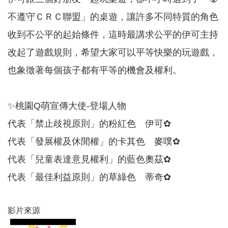
務
不遵守ＣＲＣ聯盟」的桌遊，讓許多不同特質的角色
業
收到不公平的起始條件，這時最講求公平的伊可主持
務
資
改起了遊戲規則，希望大家可以平等快樂的玩遊戲，
訊
也象徵著每個孩子都有平等的機會及權利。
機
關
通
✨桃園Q萌宣傳大使-登場人物
訊
錄
代表「禁止歧視原則」的粉紅色 伊可✿
代表「發展權及休閒權」的卡其色 麥噗✿
政
府
代表「兒童表達意見權利」的藍色奧茲✿
公
開
代表「最佳利益原則」的草綠色 蒂奇✿
資
訊
影片來源
社
福