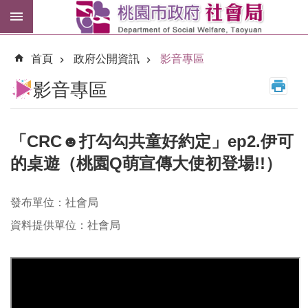
跳到主要內容區塊
紓
困
首頁
政府公開資訊
影音專區
專
區
影音專區
市
民
卡
「CRC☻打勾勾共童好約定」ep2.伊可
的桌遊（桃園Q萌宣傳大使初登場!!）
進
階
搜
發布單位：社會局
尋
資料提供單位：社會局
訊
息
公