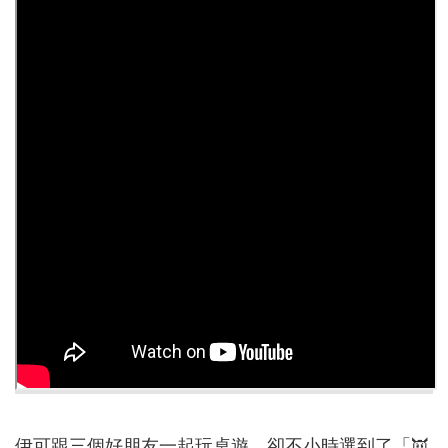
告
認
識
我
們
福
利
服
務
重
點
業
務
專
區
便
民
服
伊可跟三個好朋友一起玩桌遊，卻不小時選到了「👿