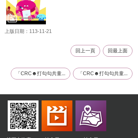
機
構
地
圖
上版日期：113-11-21
新
住
民
回上一頁
回最上面
友
善
專
「CRC☻打勾勾共童...
「CRC☻打勾勾共童...
區
N
e
w
i
m
m
i
g
r
a
n