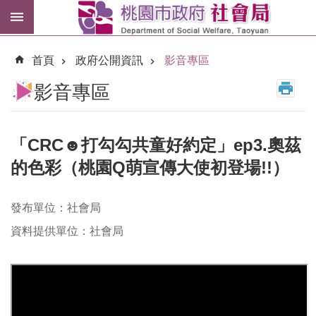
跳到主要內容區塊
紓
困
首頁
政府公開資訊
影音專區
專
區
影音專區
市
民
卡
「CRC☻打勾勾共童好約定」ep3.奧茲
的色彩（桃園Q萌宣傳大使初登場!!）
進
階
搜
發布單位：社會局
尋
資料提供單位：社會局
訊
息
公