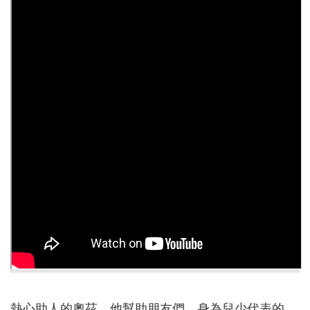
告
認
識
我
們
福
利
服
務
重
點
業
務
專
區
便
民
服
熱心助人的奧茲，他幫助朋友們。身為兒少代表的