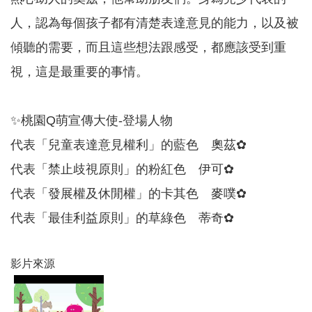
務
人，認為每個孩子都有清楚表達意見的能力，以及被
業
傾聽的需要，而且這些想法跟感受，都應該受到重
務
資
視，這是最重要的事情。
訊
機
✨桃園Q萌宣傳大使-登場人物
關
通
代表「兒童表達意見權利」的藍色 奧茲✿
訊
錄
代表「禁止歧視原則」的粉紅色 伊可✿
代表「發展權及休閒權」的卡其色 麥噗✿
政
府
代表「最佳利益原則」的草綠色 蒂奇✿
公
開
資
影片來源
訊
社
福