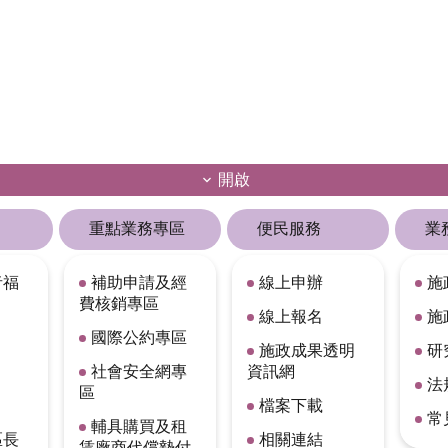
開啟
重點業務專區
便民服務
業
者福
補助申請及經
線上申辦
施
費核銷專區
線上報名
施
國際公約專區
施政成果透明
研
社會安全網專
資訊網
法
區
檔案下載
常
輔具購買及租
區長
相關連結
賃廠商代償墊付