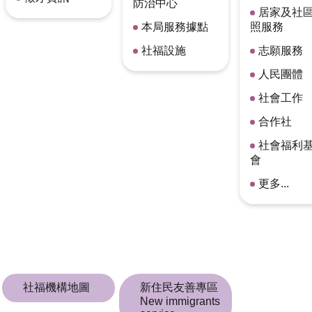
防治中心
居家及社
本局服務據點
照服務
社福設施
志願服務
人民團體
社會工作
合作社
社會福利
會
更多...
社福機構地圖
新住民友善專區
New immigrants