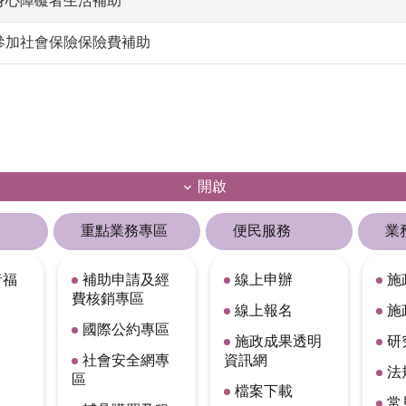
身心障礙者生活補助
參加社會保險保險費補助
開啟
重點業務專區
便民服務
業
者福
補助申請及經
線上申辦
施
費核銷專區
線上報名
施
國際公約專區
施政成果透明
研
社會安全網專
資訊網
法
區
檔案下載
常