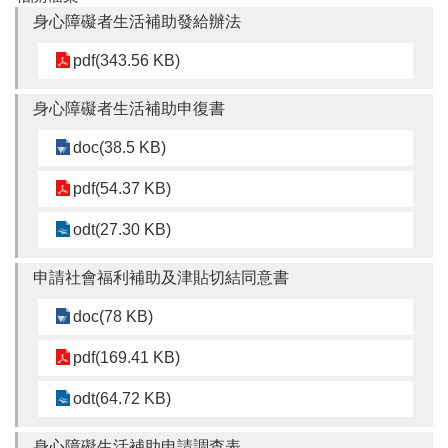
t
身心障礙者生活補助發給辦法
s
s
pdf(343.56 KB)
e
r
v
身心障礙者生活補助申復書
i
c
doc(38.5 KB)
e
pdf(54.37 KB)
回
首
odt(27.30 KB)
頁
申請社會福利補助及津貼切結同意書
網
站
doc(78 KB)
導
覽
pdf(169.41 KB)
市
odt(64.72 KB)
政
信
箱
身心障礙生活補助申請調查表