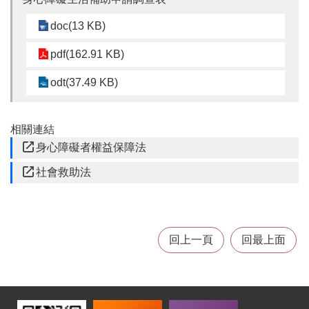
桃
doc(13 KB)
園
市
pdf(162.91 KB)
入
口
odt(37.49 KB)
網
站
相關連結
政
身心障礙者權益保障法
府
網
社會救助法
站
資
料
開
回上一頁
回最上面
放
宣
告
隱