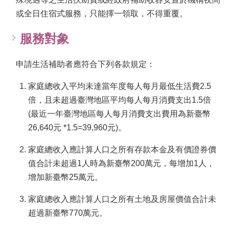
告
或全日住宿式服務，只能擇一領取，不得重覆。
認
服務對象
識
我
們
申請生活補助者應符合下列各款規定：
福
家庭總收入平均未達當年度每人每月最低生活費2.5
利
倍，且未超過臺灣地區平均每人每月消費支出1.5倍
服
務
(最近一年臺灣地區每人每月消費支出費用為新臺幣
26,640元 *1.5=39,960元)。
重
點
家庭總收入應計算人口之所有存款本金及有價證券價
業
值合計未超過1人時為新臺幣200萬元，每增加1人，
務
專
增加新臺幣25萬元。
區
家庭總收入應計算人口之所有土地及房屋價值合計未
便
超過新臺幣770萬元。
民
服