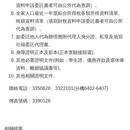
機
資料申請委託書者可由公所代為查調）。
構
全家人口最近一年度綜合所得稅各類所得資料清單、
地
稅籍資料清單（填寫財稅資料申請委託書者可由公所
圖
代為查調）。
新
如委託他人代為辦理應附代理人身分證、私章及填寫
住
社福委託代理書。
民
友
身障證明正本及影本(正本查驗後歸還)。
善
其他必要證明文件(例如：學生證、優惠存款及退休俸
專
資料、離婚協議書等)。
區
N
其他相關證明文件。
e
w
聯絡電話：3350628、3322101(分機6402-6407)
i
m
傳真號碼：3390126
m
i
g
r
a
n
相關檔案