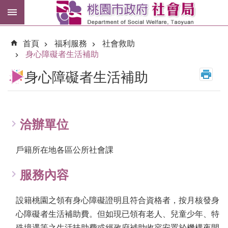
跳到主要內容區塊
紓
困
首頁
福利服務
社會救助
專
身心障礙者生活補助
區
身心障礙者生活補助
市
民
卡
洽辦單位
進
階
搜
戶籍所在地各區公所社會課
尋
服務內容
設籍桃園之領有身心障礙證明且符合資格者，按月核發身
訊
心障礙者生活補助費。但如現已領有老人、兒童少年、特
息
公
殊境遇等之生活扶助費或經政府補助收容安置於機構夜間