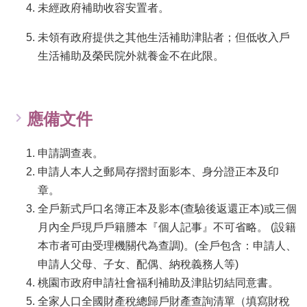
未經政府補助收容安置者。
務
業
未領有政府提供之其他生活補助津貼者；但低收入戶
務
生活補助及榮民院外就養金不在此限。
資
訊
機
應備文件
關
通
訊
申請調查表。
錄
申請人本人之郵局存摺封面影本、身分證正本及印
政
章。
府
全戶新式戶口名簿正本及影本(查驗後返還正本)或三個
公
月內全戶現戶戶籍謄本『個人記事』不可省略。 (設籍
開
本市者可由受理機關代為查調)。(全戶包含：申請人、
資
訊
申請人父母、子女、配偶、納稅義務人等)
桃園市政府申請社會福利補助及津貼切結同意書。
社
全家人口全國財產稅總歸戶財產查詢清單（填寫財稅
福