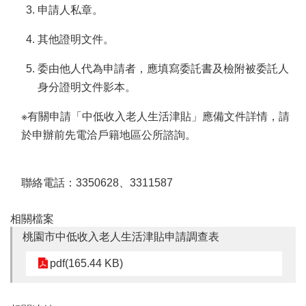
機
申請人私章。
構
地
其他證明文件。
圖
委由他人代為申請者，應填寫委託書及檢附被委託人
新
身分證明文件影本。
住
民
※有關申請「中低收入老人生活津貼」應備文件詳情，請
友
於申辦前先電洽戶籍地區公所諮詢。
善
專
區
N
聯絡電話：3350628、3311587
e
w
i
相關檔案
m
桃園市中低收入老人生活津貼申請調查表
m
i
pdf(165.44 KB)
g
r
a
n