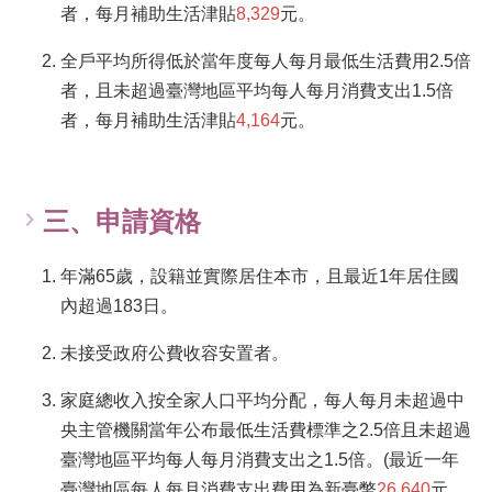
者，每月補助生活津貼
8,329
元。
告
全戶平均所得低於當年度每人每月最低生活費用2.5倍
認
識
者，且未超過臺灣地區平均每人每月消費支出1.5倍
我
者，每月補助生活津貼
4,164
元。
們
福
利
三、申請資格
服
務
年滿65歲，設籍並實際居住本市，且最近1年居住國
重
內超過183日。
點
業
務
未接受政府公費收容安置者。
專
區
家庭總收入按全家人口平均分配，每人每月未超過中
央主管機關當年公布最低生活費標準之2.5倍且未超過
便
臺灣地區平均每人每月消費支出之1.5倍。(最近一年
民
服
臺灣地區每人每月消費支出費用為新臺幣
26,640
元