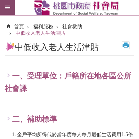
跳到主要內容區塊
紓
困
首頁
福利服務
社會救助
專
中低收入老人生活津貼
區
中低收入老人生活津貼
市
民
卡
一、受理單位：戶籍所在地各區公所
進
階
社會課
搜
尋
二、補助標準
訊
息
全戶平均所得低於當年度每人每月最低生活費用1.5倍
公