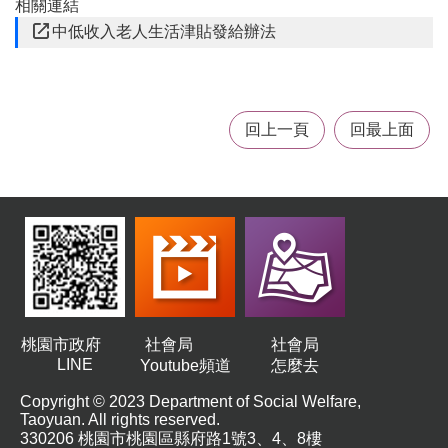
相關連結
t
s
中低收入老人生活津貼發給辦法
s
e
r
v
i
回上一頁
回最上面
c
e
回
首
頁
網
站
導
覽
桃園市政府
社會局
社會局
LINE
Youtube頻道
怎麼去
市
政
Copyright © 2023 Department of Social Welfare,
Taoyuan. All rights reserved.
信
330206 桃園市桃園區縣府路1號3、4、8樓
箱