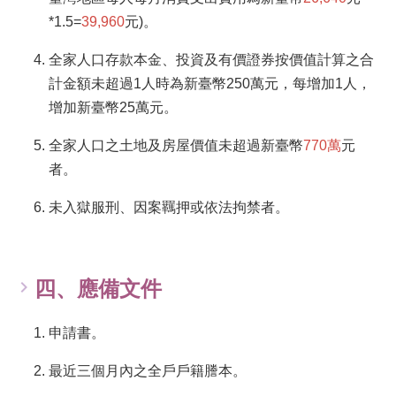
務
*1.5=
39,960
元)。
業
全家人口存款本金、投資及有價證券按價值計算之合
務
計金額未超過1人時為新臺幣250萬元，每增加1人，
資
訊
增加新臺幣25萬元。
機
全家人口之土地及房屋價值未超過新臺幣
770萬
元
關
者。
通
訊
未入獄服刑、因案羈押或依法拘禁者。
錄
政
府
公
四、應備文件
開
資
申請書。
訊
最近三個月內之全戶戶籍謄本。
社
福