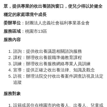
務
眾，提供專業的收出養諮詢窗口，使兒少得以於健全
業
穩定的家庭環境中成長
務
委辦單位
：財團法人忠義社會福利事業基金會
資
訊
服務區域
：桃園市13區
機
服務內容
關
通
諮詢：提供收出養議題相關諮詢服務
訊
課程：辦理收出養親職準備教育課程
錄
訓練：辦理收出養服務網絡專業人員訓練
政
宣導：提供正確之收出養法律、知識及觀念
府
訪視：辦理法院交付收出養案件調查訪視及法定
公
開
追蹤
資
訊
服務對象
社
設籍或居住在桃園市的收養人、出養人、兒童或
福