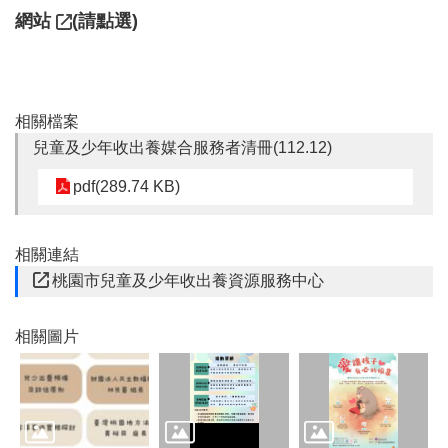
t
網站
(請點選)
s
s
e
r
v
i
相關檔案
c
兒童及少年收出養媒合服務者清冊(112.12)
e
pdf(289.74 KB)
回
首
頁
相關連結
網
桃園市兒童及少年收出養資源服務中心
站
導
相關圖片
覽
市
政
信
箱