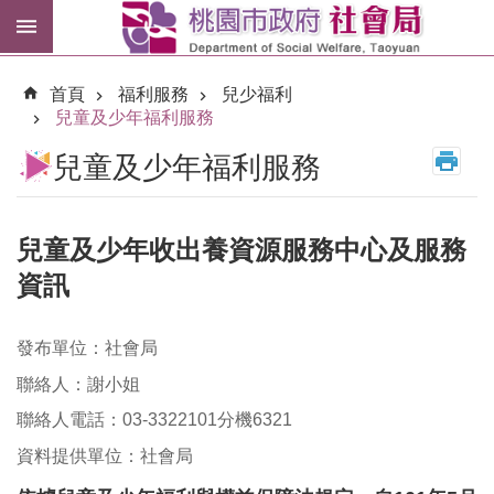
跳到主要內容區塊
紓
困
首頁
福利服務
兒少福利
專
兒童及少年福利服務
區
兒童及少年福利服務
市
民
卡
兒童及少年收出養資源服務中心及服務
資訊
進
階
搜
尋
發布單位：社會局
聯絡人：謝小姐
聯絡人電話：03-3322101分機6321
訊
資料提供單位：社會局
息
公