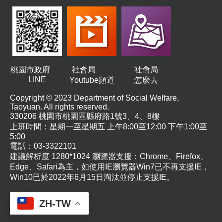
私
權
政
策
網
站
桃園市政府
社會局
社會局
安
LINE
Youtube頻道
怎麼去
全
政
Copyright © 2023 Department of Social Welfare,
策
Taoyuan. All rights reserved.
330206 桃園市桃園區縣府路1號3、4、8樓
上班時間：星期一至星期五 上午8:00至12:00 下午1:00至
5:00
電話：03-3322101
建議解析度 1280*1024 瀏覽器支援：Chrome、Firefox、
Edge、Safari為主，如使用IE瀏覽器Win7已不再支援IE，
Win10已於2022年6月15日淘汰並停止支援IE。
更新日期
115-08-07
ZH-TW
瀏覽人次
26304