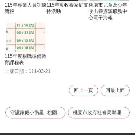
115年專業人員訓練
115年度收養家庭支
桃園市兒童及少年
桃
簡報
持活動
收出養資源服務中
園
心電子海報
市
入
口
網
站
115年度親職準備教
政
育課程表
府
上版日期：111-03-21
網
站
資
回上一頁
回最上面
料
開
放
宣
守護家庭小衛星─桃園...
桃園市政府社會局辦理...
告
隱