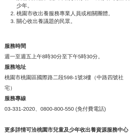
機
少年。
構
桃園市收出養服務專業人員或相關團體。
地
關心收出養議題的民眾。
圖
新
住
服務時間
民
友
週一至週五上午8時30分至下午5時30分。
善
專
服務地址
區
桃園市桃園區國際路二段598-1號3樓（中路四號社
N
e
宅）
w
i
服務專線
m
m
03-331-2020、0800-800-550 (免付費電話)
i
g
r
a
更多詳情可洽
桃園市兒童及少年收出養資源服務中心
n