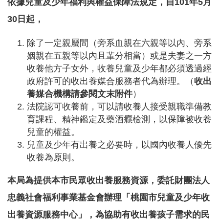
依據兒童及少年福利與權益保障法規定，自101年5月
告
30日起，
認
識
除了一定親屬間（旁系血親在六親等以內、旁系
我
姻親在五親等以內且輩分相當）或是夫妻之一方
們
收養他方子女外，收養兒童及少年都必須透過經
福
政府許可的收出養媒合服務者代為辦理。（
收出
利
養媒合機構請參閱文末附件
）
服
法院認可收養前，可以請收養人接受親職準備教
務
育課程、精神鑑定及藥酒癮檢測，以保障被收養
重
兒童的權益。
點
兒童及少年有出養之必要時，以國內收養人優先
業
收養為原則。
務
專
區
本局為提供本市民眾收出養服務資源，委託財團法人
便
忠義社會福利事業基金會辦理「桃園市兒童及少年收
民
出養資源服務中心」，為協助有收出養孩子需求的民
服