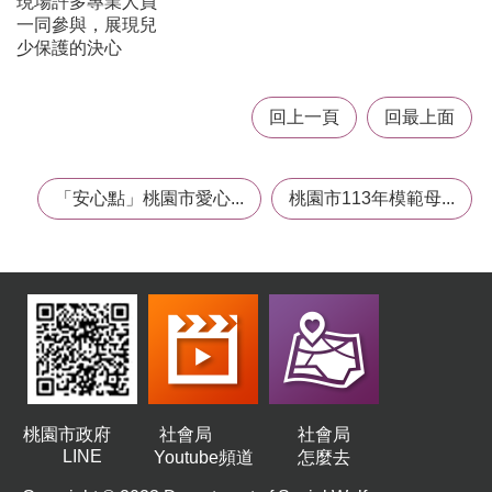
現場許多專業人員
t
一同參與，展現兒
s
少保護的決心
s
e
r
v
回上一頁
回最上面
i
c
e
「安心點」桃園市愛心...
桃園市113年模範母...
回
首
頁
網
站
導
覽
市
桃園市政府
社會局
社會局
政
LINE
Youtube頻道
怎麼去
信
箱