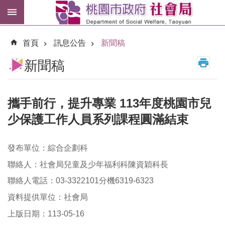
跳到主要內容區塊
紓
困
首頁
訊息公告
新聞稿
專
區
新聞稿
市
民
卡
攜手前行，提升專業 113年度桃園市兒
少保護工作人員系列課程圓滿結束
進
階
搜
發布單位：綜合企劃科
尋
聯絡人：社會局兒童及少年福利科陳資穎科長
聯絡人電話：03-3322101分機6319-6323
資料提供單位：社會局
訊
息
上版日期：113-05-16
公