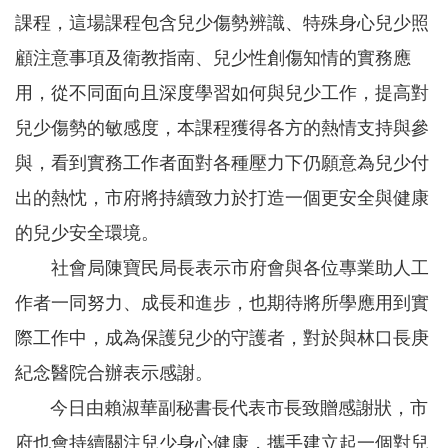
務
課程，這場課程包含兒少傷勢辨識、特殊身心兒少照
業
顧注意事項及衛教指南、兒少性創傷知情的實務應
務
用，從不同面向且深度學習如何與兒少工作，提高對
資
訊
兒少傷勢的敏感度，本課程獲得各方的熱情支持與參
機
與，看到實務工作者面對各種壓力下仍願意為兒少付
關
出的熱忱，市府將持續致力於打造一個更安全與健康
通
訊
的兒少安全環境。
錄
社會局陳寶民局長表示市府會與各位專業助人工
政
府
作者一同努力、成長和進步，也期待將所學應用到實
公
際工作中，成為保護兒少的守護者，對於與林口長庚
開
資
紀念醫院合辦表示感謝。
訊
今日由賴淑華副秘書長代表市長致贈感謝狀，市
社
府也會持續關注兒少身心健康，攜手建立起一個對兒
福