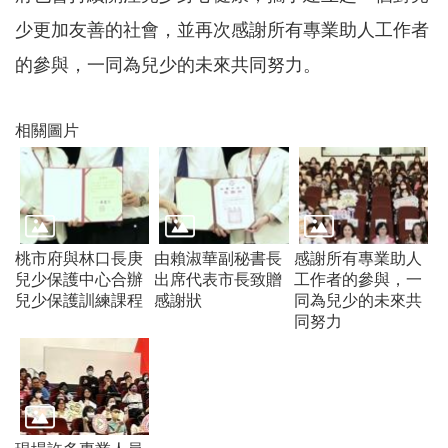
機
少更加友善的社會，並再次感謝所有專業助人工作者
構
地
的參與，一同為兒少的未來共同努力。
圖
新
相關圖片
住
民
友
善
專
區
桃市府與林口長庚
由賴淑華副秘書長
感謝所有專業助人
N
兒少保護中心合辦
出席代表市長致贈
工作者的參與，一
e
w
兒少保護訓練課程
感謝狀
同為兒少的未來共
i
同努力
m
m
i
g
r
a
n