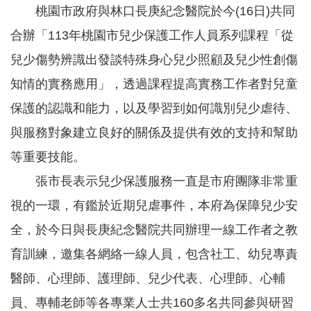
桃園市政府與林口長庚紀念醫院於今(16日)共同
告
合辦「113年桃園市兒少保護工作人員系列課程「從
認
識
兒少傷勢辨識出發談特殊身心兒少照顧及兒少性創傷
我
知情的實務應用」，透過課程提高實務工作者對兒童
們
保護的認識和能力，以及學習到如何識別兒少虐待、
福
利
與服務對象建立良好的關係及提供有效的支持和幫助
服
務
等重要技能。
重
張市長表示兒少保護服務一直是市府團隊非常重
點
視的一環，有鑑於近期兒虐事件，本府為保障兒少安
業
務
全，於今日與長庚紀念醫院共同辦理一線工作者之教
專
區
育訓練，邀集各網絡一線人員，包含社工、幼兒專責
醫師、心理師、護理師、兒少代表、心理師、心輔
便
民
員、專輔老師等各專業人士共160多名共同參與研習
服