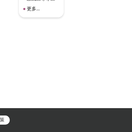
更多...
策