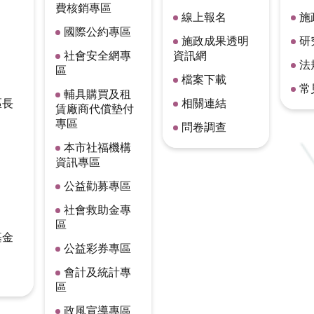
費核銷專區
線上報名
施
國際公約專區
施政成果透明
研
社會安全網專
資訊網
法
區
檔案下載
常
輔具購買及租
區長
相關連結
賃廠商代償墊付
專區
問卷調查
本市社福機構
資訊專區
公益勸募專區
社會救助金專
區
基金
公益彩券專區
會計及統計專
區
政風宣導專區