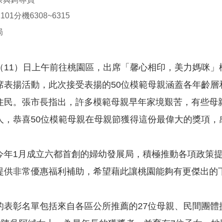
01分機6308~6315
局
（11）日上午前往桃園區，出席「馨心相印，美力媽咪」
席表揚活動，此次接受表揚的50位模範母親涵蓋各年齡層
住民。張市長指出，許多模範母親早年家境艱苦，有些母
人，恭喜50位模範母親在母親節獲得這份最偉大的獎項，
今年1月成立六都首創的婦幼發展局，積極推動各項政策
提供非常優惠福利補助，希望藉此讓桃園能夠有更傑出的
的表彰名單包括來自各區公所推薦的27位母親、民間團體