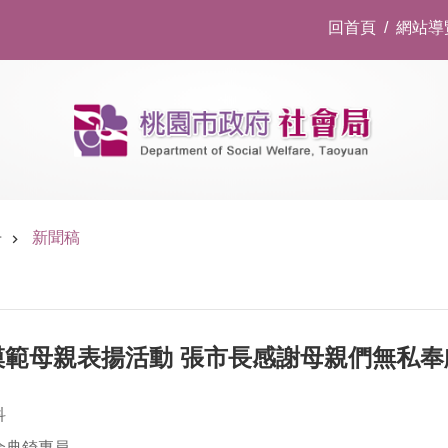
回首頁
網站導
告
新聞稿
年模範母親表揚活動 張市長感謝母親們無私奉
科
余典錡專員