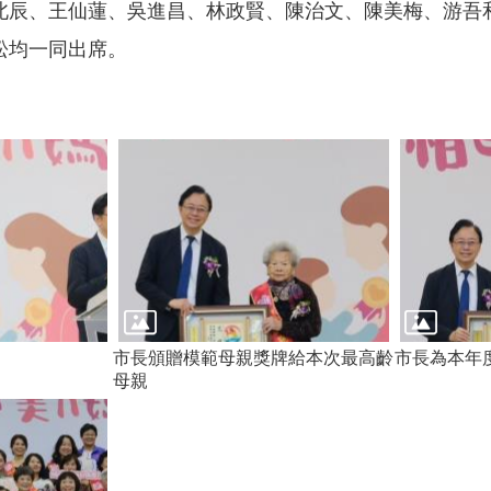
北辰、王仙蓮、吳進昌、林政賢、陳治文、陳美梅、游吾
松均一同出席。
市長頒贈模範母親獎牌給本次最高齡
市長為本年
母親