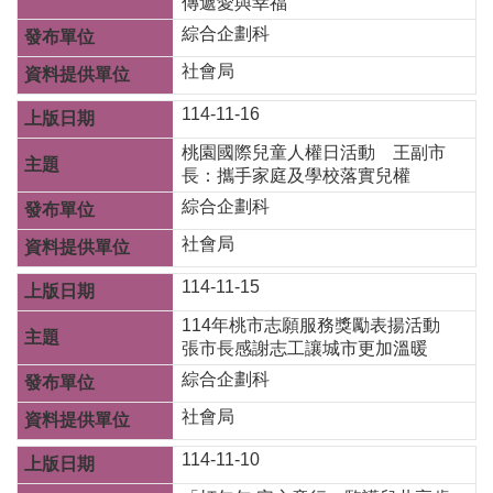
傳遞愛與幸福
t
s
綜合企劃科
s
社會局
e
r
v
114-11-16
i
c
桃園國際兒童人權日活動 王副市
e
長：攜手家庭及學校落實兒權
綜合企劃科
回
首
社會局
頁
114-11-15
網
114年桃市志願服務獎勵表揚活動
站
張市長感謝志工讓城市更加溫暖
導
覽
綜合企劃科
社會局
市
政
114-11-10
信
箱