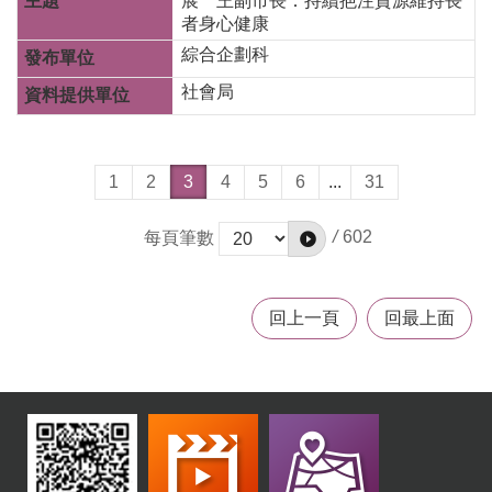
展 王副市長：持續挹注資源維持長
者身心健康
綜合企劃科
社會局
1
2
3
4
5
6
...
31
/
602
每頁筆數
回上一頁
回最上面