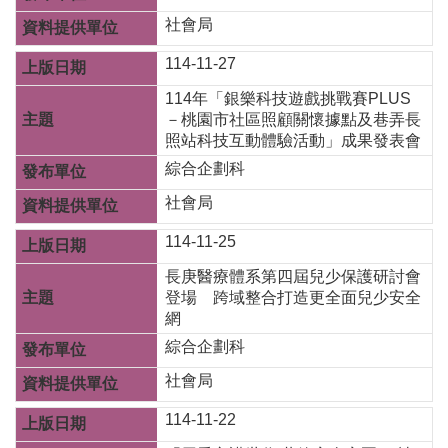
告
社會局
認
114-11-27
識
我
114年「銀樂科技遊戲挑戰賽PLUS
們
－桃園市社區照顧關懷據點及巷弄長
照站科技互動體驗活動」成果發表會
福
綜合企劃科
利
服
社會局
務
114-11-25
重
長庚醫療體系第四屆兒少保護研討會
點
登場 跨域整合打造更全面兒少安全
業
網
務
專
綜合企劃科
區
社會局
便
114-11-22
民
服