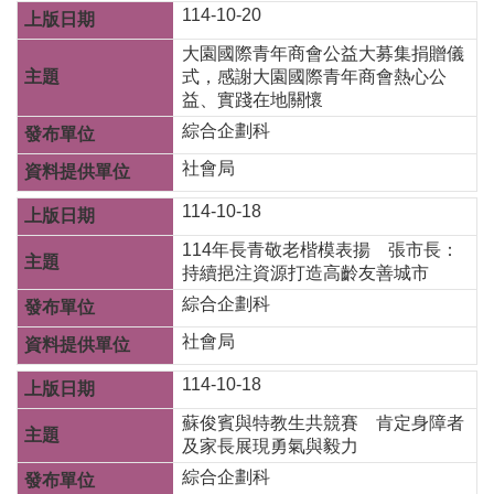
私
114-10-20
權
政
大園國際青年商會公益大募集捐贈儀
策
式，感謝大園國際青年商會熱心公
益、實踐在地關懷
網
綜合企劃科
站
安
社會局
全
政
114-10-18
策
114年長青敬老楷模表揚 張市長：
持續挹注資源打造高齡友善城市
綜合企劃科
社會局
114-10-18
蘇俊賓與特教生共競賽 肯定身障者
及家長展現勇氣與毅力
綜合企劃科