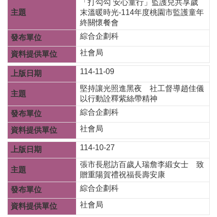
「打勾勾 安心童行」監護兒共享歲
末溫暖時光-114年度桃園市監護童年
桃
終關懷餐會
園
市
綜合企劃科
入
社會局
口
網
114-11-09
站
堅持讓光照進黑夜 社工督導趙佳儀
政
以行動詮釋紫絲帶精神
府
綜合企劃科
網
社會局
站
資
114-10-27
料
開
張市長慰訪百歲人瑞詹李緞女士 致
放
贈重陽賀禮祝福長壽安康
宣
綜合企劃科
告
社會局
隱