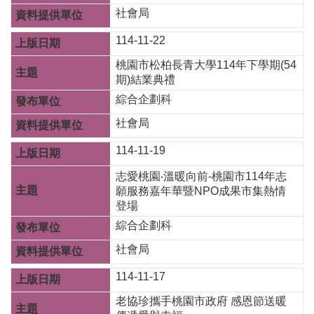
機
社會局
構
地
114-11-22
圖
桃園市松柏長青大學114年下學期(54
期)結業典禮
新
住
綜合企劃科
民
社會局
友
善
114-11-19
專
區
志愛桃園‧溫暖向前-桃園市114年志
N
願服務嘉年華暨NPO成果市集熱情
e
登場
w
i
綜合企劃科
m
m
社會局
i
g
114-11-17
r
a
老協珍攜手桃園市政府 感恩節送暖
n