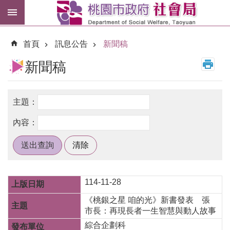
跳到主要內容區塊
紓
困
首頁
訊息公告
新聞稿
專
區
新聞稿
市
民
卡
進
階
搜
尋
114-11-28
《桃銀之星 咱的光》新書發表 張
訊
市長：再現長者一生智慧與動人故事
息
綜合企劃科
公