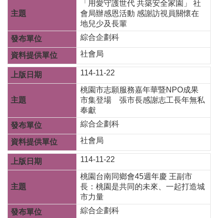
「用愛守護世代 共築安全家園」 社
務
會局辦感恩活動 感謝訪視員關懷在
地兒少及長輩
業
務
綜合企劃科
資
社會局
訊
114-11-22
機
關
桃園市志願服務嘉年華暨NPO成果
通
市集登場 張市長感謝志工長年無私
訊
奉獻
錄
綜合企劃科
政
社會局
府
公
114-11-22
開
資
桃園台南同鄉會45週年慶 王副市
訊
長：桃園是共同的未來、一起打造城
市力量
社
綜合企劃科
福