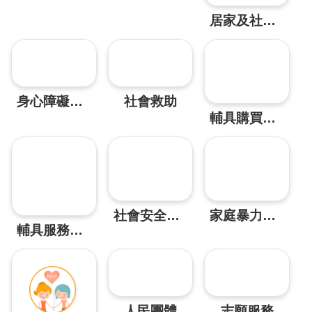
務
居家及社區長照服務
業
務
資
訊
身心障礙者福利
社會救助
機
輔具購買及租賃廠商代償墊付專區
關
通
訊
錄
政
府
社會安全網專區
家庭暴力及性侵害防治
公
輔具服務資源專區
開
資
訊
社
福
人民團體
志願服務