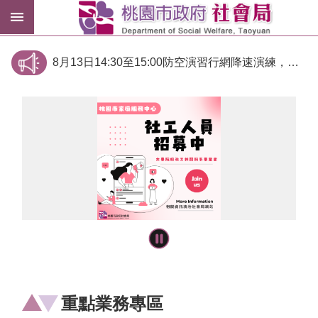
跳到主要內容區塊
紓
困
8月13日14:30至15:00防空演習行網降速演練，請預為因應，詳洽NCC官網
專
區
國家資通安全研究院發布《資安星際指南》
市
民
卡
進
階
搜
尋
訊
重點業務專區
息
公