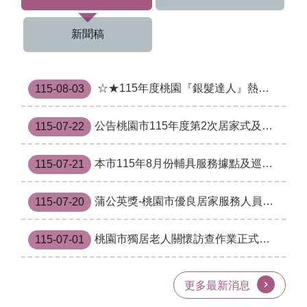
t
s
s
新聞稿
e
r
v
i
☆★115年度桃園『銀髮達人』熱烈招募中！🏃‍♂️
115-08-03
c
e
公告桃園市115年度第2次居家式及綜合式長期照顧服務機構籌設、設立暨特約申請區域及家數
115-07-22
回
首
本市115年8月份輔具服務據點及巡迴點時程表
115-07-21
頁
網
蒲公英獎-桃園市優良居家服務人員表揚計畫
115-07-20
站
導
覽
桃園市獨居老人關懷訪查作業正式啟動
115-07-01
市
政
更多最新消息
信
箱