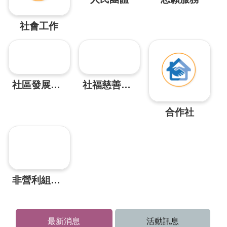
機
構
社會工作
地
圖
新
住
民
社區發展協會
社福慈善基金會
友
善
合作社
專
區
N
e
w
i
m
m
非營利組織發展中心
i
g
r
a
最新消息
活動訊息
n