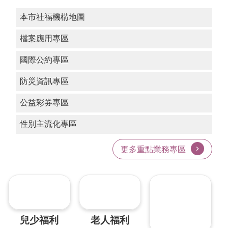
告
本市社福機構地圖
認
檔案應用專區
識
我
國際公約專區
們
福
防災資訊專區
利
服
公益彩券專區
務
性別主流化專區
重
點
更多重點業務專區
業
務
專
區
便
民
兒少福利
老人福利
服