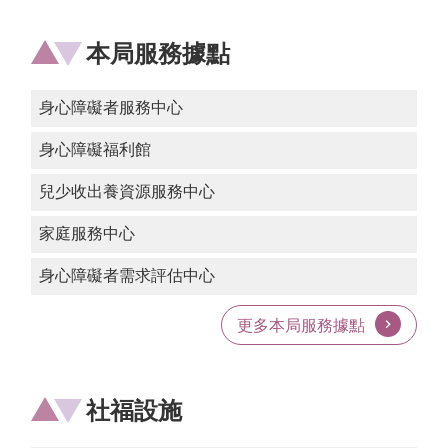
桃
本局服務據點
園
市
入
身心障礙者服務中心
口
網
身心障礙福利館
站
兒少收出養資源服務中心
政
府
家庭服務中心
網
站
身心障礙者需求評估中心
資
料
更多本局服務據點
開
放
宣
告
社福設施
隱