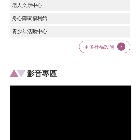
私
老人文康中心
權
政
身心障礙福利館
策
青少年活動中心
網
站
安
更多社福設施
全
政
策
影音專區