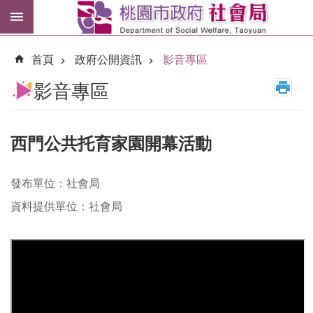
跳到主要內容區塊
紓
困
首頁
政府公開資訊
影音專區
專
區
影音專區
市
民
卡
西門公共托育家園開幕活動
進
發布單位：社會局
階
搜
資料提供單位：社會局
尋
訊
息
公