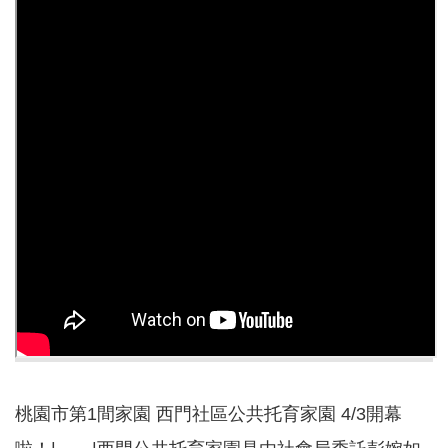
告
認
識
我
們
福
利
服
務
重
點
業
務
專
區
便
桃園市第1間家園 西門社區公共托育家園 4/3開幕
民
服