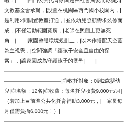
啦！| |西門公共托育家園是由社會局委託彭婉如
務
文教基金會承辦，|設置在桃園區西門國小校園內，|
業
是利用2間閒置教室打通，|並依幼兒照顧需求裝修而
務
資
成，|不僅活動範圍寬廣，|老師在照顧上更無死
訊
角…| |家園整體環境規劃上，|以木作搭配天空藍
機
為主視覺，|空間強調「讓孩子安全且自由的探
關
通
索」，|讓家園成為守護孩子的堡壘| |
訊
錄
———————————————————————
政
———————————|◎收托對象：0到2歲嬰幼
府
兒|◎名額：12名|◎收費：每名托兒收費9,000元/月|
公
開
（若加上目前準公共化托育補助3,000元，| 家長每
資
訊
月僅需負擔6,000元！）|
———————————————————————
社
福