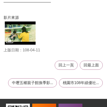
———————————
機
構
地
影片來源
圖
新
住
民
友
善
上版日期：108-04-11
專
區
N
回上一頁
回最上面
e
w
i
m
中壢五權親子館換季影...
桃園市108年績優社...
m
i
g
r
a
n