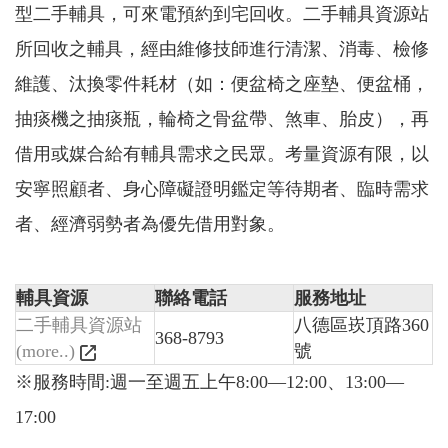
型二手輔具，可來電預約到宅回收。二手輔具資源站
告
所回收之輔具，經由維修技師進行清潔、消毒、檢修
認
識
維護、汰換零件耗材（如：便盆椅之座墊、便盆桶，
我
抽痰機之抽痰瓶，輪椅之骨盆帶、煞車、胎皮），再
們
借用或媒合給有輔具需求之民眾。考量資源有限，以
福
利
安寧照顧者、身心障礙證明鑑定等待期者、臨時需求
服
務
者、經濟弱勢者為優先借用對象。
重
點
輔具資源
聯絡電話
服務地址
業
務
二手輔具資源站
八德區崁頂路360
368-8793
專
(more..)
號
區
※服務時間:週一至週五上午8:00—12:00、13:00—
便
17:00
民
服