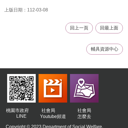
務
上版日期：112-03-08
業
務
資
回上一頁
回最上面
訊
機
輔具資源中心
關
通
訊
錄
政
府
公
開
資
訊
桃園市政府
社會局
社會局
LINE
Youtube頻道
怎麼去
社
福
Copyright © 2023 Department of Social Welfare,