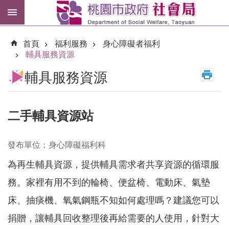
跳到主要內容區塊
紓
困
首頁
福利服務
身心障礙者福利
專
輔具服務資源
區
輔具服務資源
市
民
卡
二手輔具資源站
進
階
發布單位：身心障礙福利科
搜
尋
為再生輔具資源，提供輔具需求者共享資源的循環服
務。家裡有用不到的輪椅、便盆椅、電動床、氣墊
床、抽痰機、氧氣鋼瓶不知如何處理嗎？建議您可以
訊
息
捐贈，讓輔具回收整理後再給需要的人使用，針對大
公