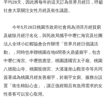
平均28天，因此將每年的這天訂為世界月經日，呼籲
告
社會大眾關注女性月經及衛生議題。
認
識
我
今年5月28日桃園市政府社會局為消弭月經貧窮
們
及破除月經汙名化，與民政局攜手中壢仁海宮及社團
福
利
法人全球小紅帽協會合作辦理「世界月經日倡議活
服
動」，同時也串聯桃園在地6間香火鼎盛廟宇，包含
務
中壢仁海宮、中壢慈惠堂、桃園護國宮太子廟、桃園
重
點
八德龍山寺、桃園龍德宮、大溪蓮座山觀音寺等共同
業
務
簽署成為桃園月經友善廟宇，於廟宇女廁、服務台設
專
置「衛生棉貼心盒」，讓正值經期且有急用需求的女
區
性香客可以安心取用。
便
民
服