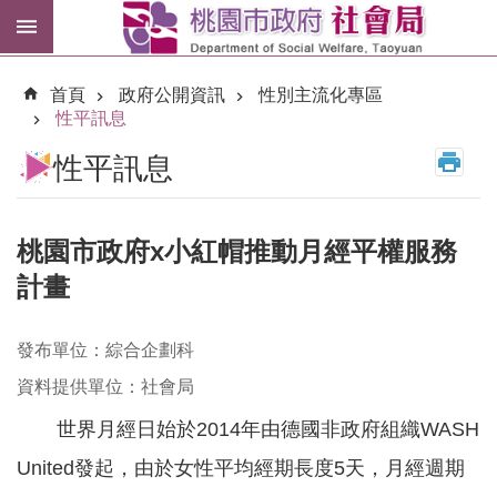
跳到主要內容區塊
紓
困
首頁
政府公開資訊
性別主流化專區
專
性平訊息
區
性平訊息
市
民
卡
桃園市政府x小紅帽推動月經平權服務
計畫
進
階
搜
尋
發布單位：綜合企劃科
資料提供單位：社會局
世界月經日始於2014年由德國非政府組織WASH
訊
United發起，由於女性平均經期長度5天，月經週期
息
公