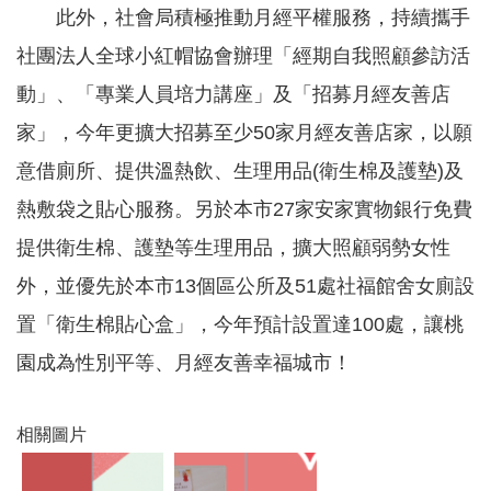
此外，社會局積極推動月經平權服務，持續攜手
務
社團法人全球小紅帽協會辦理「經期自我照顧參訪活
業
務
動」、「專業人員培力講座」及「招募月經友善店
資
訊
家」，今年更擴大招募至少50家月經友善店家，以願
意借廁所、提供溫熱飲、生理用品(衛生棉及護墊)及
機
關
熱敷袋之貼心服務。另於本市27家安家實物銀行免費
通
訊
提供衛生棉、護墊等生理用品，擴大照顧弱勢女性
錄
外，並優先於本市13個區公所及51處社福館舍女廁設
政
置「衛生棉貼心盒」，今年預計設置達100處，讓桃
府
公
園成為性別平等、月經友善幸福城市！
開
資
訊
相關圖片
社
福