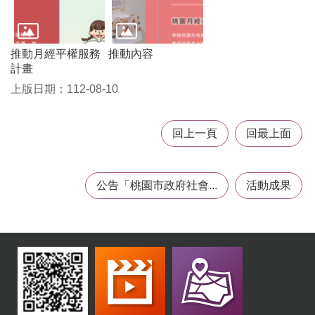
機
構
地
推動月經平權服務
推動內容
圖
計畫
新
上版日期：112-08-10
住
民
友
回上一頁
回最上面
善
專
區
N
公告「桃園市政府社會...
活動成果
e
w
i
m
m
i
g
r
a
n