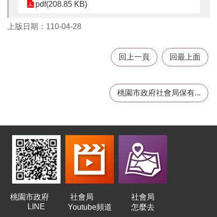
pdf(208.85 KB)
告
上版日期：110-04-28
認
識
我
回上一頁
回最上面
們
福
利
桃園市政府社會局保有...
服
務
重
點
業
務
專
區
便
桃園市政府
社會局
社會局
民
LINE
Youtube頻道
怎麼去
服