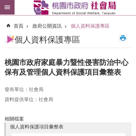
跳到主要內容區塊
紓
困
首頁
政府公開資訊
個人資料保護專區
專
區
個人資料保護專區
市
民
卡
桃園市政府家庭暴力暨性侵害防治中心
保有及管理個人資料保護項目彙整表
進
階
搜
發布單位：社會局
尋
資料提供單位：社會局
相關檔案
訊
個人資料保護項目彙整表
息
公