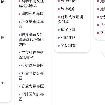
者福
補助申請及經
線上申辦
施
費核銷專區
線上報名
施
國際公約專區
施政成果透明
研
社會安全網專
資訊網
法
區
檔案下載
常
輔具購買及租
區長
相關連結
賃廠商代償墊付
專區
問卷調查
本市社福機構
資訊專區
公益勸募專區
社會救助金專
區
基金
公益彩券專區
會計及統計專
區