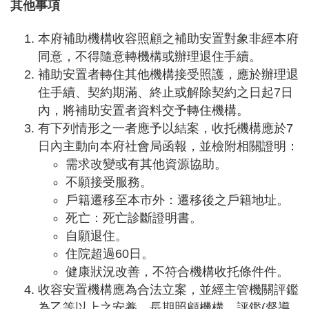
其他事項
t
s
s
本府補助機構收容照顧之補助安置對象非經本府
e
同意，不得隨意轉機構或辦理退住手續。
r
v
補助安置者轉住其他機構接受照護，應於辦理退
i
住手續、契約期
滿、終止或解除契約之日起7日
c
e
內
，將補助安置者資料交予轉住機構。
有下列情形之一者應予以結案，收托機構應於
7
回
日內主動向本府社會局函報，並檢附相關證明：
首
需求改變或有其他資源協助。
頁
不願接受服務。
網
戶籍遷移至本市外：遷移後之戶籍地址。
站
死亡：死亡診斷證明書。
導
自願退住。
覽
住院超過
60日。
市
健康狀況改善，不符合機構收托條件件。
政
收容安置機構應為合法立案，並經主管機關評鑑
信
箱
為乙等以上之安養、長期照顧機構、評鑑
(督導