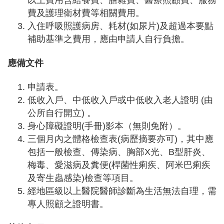
以上費用含給養費、膳雜費、醫療照顧費、服務
機
費及護理衛材費等相關費用。
構
入住呼吸照護病房、耗材(如尿片)及超過本要點
地
補助基準之費用，應由申請人自行負擔。
圖
新
應備文件
住
民
申請表。
友
低收入戶、中低收入戶或中低收入老人證明
(由
善
專
公所自行開立) 。
區
身心障礙證明(手冊)影本（無則免附）。
N
三個月內之體格檢查表(病歷摘要亦可)，其中應
e
w
包括一般檢查、傳染病、胸部
X光、B型肝炎、
i
梅毒、愛滋病及糞便(桿菌性痢疾、阿米巴痢疾
m
m
及寄生蟲感染)檢查等項目。
i
經地區級以上醫院醫師診斷為生活無法自理，需
g
r
專人照顧之證明書。
a
n