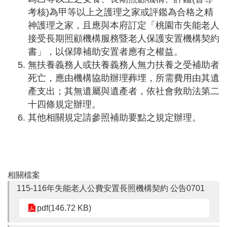
考核)為甲等以上之護理之家或評鑑為合格之精
桃
神護理之家，且應與本府訂定「桃園市失能老人
園
市
接受長期照顧機構服務暨老人保護安置機構契約
入
書」，以保障補助安置者應有之權益
。
口
無扶養義務人或扶養義務人無力扶養之受補助者
網
死亡，應由機構協助辦理葬埋，所需費用由其遺
站
產支出；其無遺屬與遺產者，依社會救助法第二
政
十四條規定辦理。
府
其他相關規定請參照補助要點之規定辦理。
網
站
資
料
開
相關檔案
放
宣
115-116年失能老人公費安置長照機構契約 公告0701
告
pdf(146.72 KB)
隱