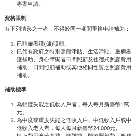
專案申請。
務
業
資格限制
務
有下列情形之一者，不得於同一期間重複申請補助：
資
訊
已聘僱看護
(傭)照顧。
機
已領有政府之特別照顧津貼、生活津貼、重病看
關
護補助、身心障礙者日間照顧及住宿式照顧費用
通
訊
補助、日間照顧補助或其他相同性質之照顧費用
錄
補助。
政
補助標準
府
公
開
為輕度失能之低收入戶者，每人每月新臺幣1萬
資
元。
訊
為中度或重度失能之低收入戶、中低收入戶或中
社
低收入老人者，每人每月新臺幣24,000元。
福