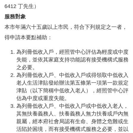
告
6412 丁先生）
服務對象
認
識
本市年滿六十五歲以上市民，符合下列規定之一者，
我
們
得申請本要點補助：
福
為列冊低收入戶，經照管中心評估為輕度或中度
利
失能，並依其家庭支持功能認有接受機構式服務
服
務
之必要。
為列冊低收入戶、中低收入戶或得領取中低收入
重
老人生活津貼發給辦法第五條第一項第一款規定
點
業
津貼（以下簡稱中低收入老人），經照管中心評
務
估為中度或重度失能。
專
為列冊低收入戶、中低收入戶或中低收入老人，
區
其無扶養義務人、扶養義務人無力扶養或戶內無
便
親屬，經本府社會局認有生命、身體之危難或生
民
活陷於困境，而有接受機構式服務之必要，並以
服