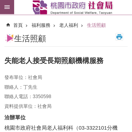
跳到主要內容區塊
紓
困
首頁
福利服務
老人福利
生活照顧
專
區
生活照顧
市
民
卡
失能老人接受長期照顧機構服務
進
發布單位：社會局
階
搜
聯絡人：丁先生
尋
聯絡人電話：3350598
資料提供單位：社會局
洽辦單位
訊
息
桃園市政府社會局老人福利科（03-3322101分機
公