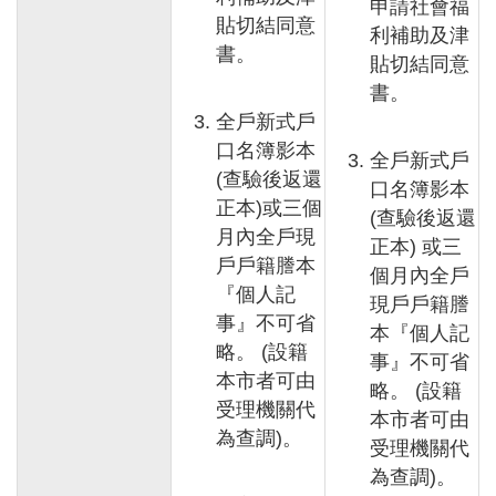
私
申請社會福
貼切結同意
權
利補助及津
政
書。
貼切結同意
策
書。
網
全戶新式戶
站
口名簿影本
全戶新式戶
安
(查驗後返還
全
口名簿影本
正本)或三個
政
(查驗後返還
策
月內全戶現
正本) 或三
戶戶籍謄本
個月內全戶
『個人記
現戶戶籍謄
事』不可省
本『個人記
略。 (設籍
事』不可省
本市者可由
略。 (設籍
受理機關代
本市者可由
為查調)。
受理機關代
為查調)。