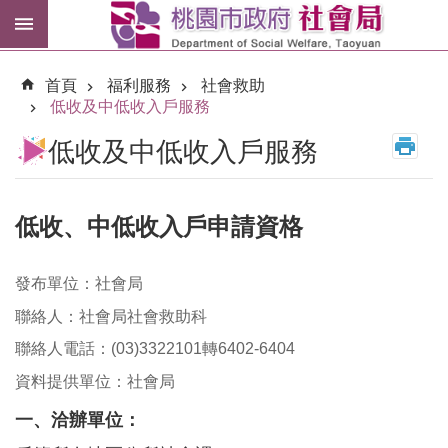
跳到主要內容區塊
紓
困
首頁
福利服務
社會救助
專
低收及中低收入戶服務
區
低收及中低收入戶服務
市
民
卡
低收、中低收入戶申請資格
進
階
發布單位：社會局
搜
尋
聯絡人：社會局社會救助科
聯絡人電話：(03)3322101轉6402-6404
資料提供單位：社會局
訊
一、洽辦單位：
息
公