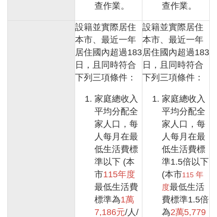
查作業。
查作業。
機
構
設籍並實際居住
設籍並實際居住
地
圖
本市、最近一年
本市、最近一年
居住國內超過183
居住國內超過183
新
日，且同時符合
日，且同時符合
住
民
下列三項條件：
下列三項條件：
友
善
家庭總收入
家庭總收入
專
平均分配全
平均分配全
區
家人口，每
家人口，每
N
e
人每月在最
人每月在最
w
低生活費標
低生活費標
i
準以下 (本
準1.5倍以下
m
m
市
115年度
(本市
年
115
i
最低生活費
最低生活
度
g
r
標準為
1萬
費標準1.5倍
a
7,186元
/人/
為
2萬5,779
n