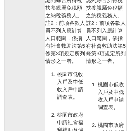
認列綜合所得稅
認列綜合所得稅
扶養親屬免稅額
扶養親屬免稅額
桃
之納稅義務人。
之納稅義務人。
園
市
註2：前項各款人
註2：前項各款人
入
員不列入應計算
員不列入應計算
口
人口範圍，係指
人口範圍，依指
網
有社會救助法第5
有社會救助法第5
站
條第3項規定所列
條第3項規定所列
政
情形之一者。
情形之一者。
府
網
桃園市低收
站
入戶及中低
桃園市低收
資
收入戶申請
料
入戶及中低
開
調查表。
收入戶申請
放
調查表。
宣
桃園市政府
告
申請社會福
桃園市政府
隱
利補助及津