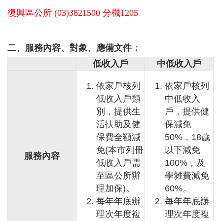
務
復興區公所 (03)3821500 分機1205
業
務
二、
服務內容、對象、應備文件：
資
訊
低收入戶
中低收入戶
機
依家戶核列
依家戶核列
關
通
低收入戶類
中低收入
訊
別，提供生
戶，提供健
錄
活扶助及健
保減免
保費全額減
50%，18歲
政
府
免(本市列冊
以下減免
服務內容
公
低收入戶需
100%，及
開
至區公所辦
學雜費減免
資
理加保)。
60%。
訊
每年年底辦
每年年底辦
社
理次年度複
理次年度複
福