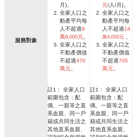
t
月)。
元
/人/月)。
s
全家人口之
全家人口之
s
e
動產平均每
動產平均每
r
人不超過
9
人不超過
14
v
萬6
元
。
。
i
,000
萬4
,000
元
服務對象
c
全家人口之
全家人口之
e
不動產價值
不動產價值
不超過
470
不超過
705
回
首
萬元
。
萬元
。
頁
網
註1： 全家人口
註1： 全家人口
站
範圍包含：配
範圍包含：配
導
覽
偶、一親等之直
偶、一親等之直
系血親、同一戶
系血親、同一戶
市
籍或共同生活之
籍或共同生活之
政
信
其他直系血親、
其他直系血親、
箱