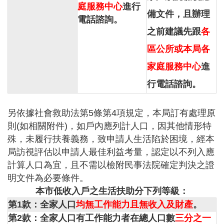
庭服務中心
進行
備文件，且辦理
電話諮詢。
之前建議先跟
各
區公所或本局各
家庭服務中心
進
行電話諮詢。
另依據社會救助法第5條第4項規定，本局訂有處理原
則(如相關附件)，如戶內應列計人口，因其他情形特
殊，未履行扶養義務，致申請人生活陷於困境，經本
局訪視評估以申請人最佳利益考量，認定以不列入應
計算人口為宜，且不需以檢附民事法院確定判決之證
明文件為必要條件。
本市
低收入戶
之生活扶助分下列等級：
第1款：全家人口
均無工作能力且無收入及財產
。
第2款：全家人口有工作能力者在總人口數
三分之一