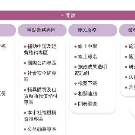
開啟
重點業務專區
便民服務
業
者福
補助申請及經
線上申辦
施
費核銷專區
線上報名
施
國際公約專區
施政成果透明
研
社會安全網專
資訊網
法
區
檔案下載
常
輔具購買及租
區長
相關連結
賃廠商代償墊付
專區
問卷調查
本市社福機構
資訊專區
公益勸募專區