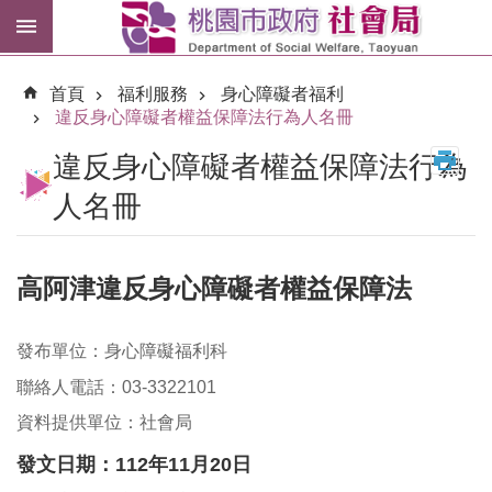
跳到主要內容區塊
紓
困
首頁
福利服務
身心障礙者福利
專
違反身心障礙者權益保障法行為人名冊
區
違反身心障礙者權益保障法行為
市
民
人名冊
卡
進
高阿津違反身心障礙者權益保障法
階
搜
尋
發布單位：身心障礙福利科
聯絡人電話：03-3322101
資料提供單位：社會局
訊
發文日期：112年11月20日
息
公