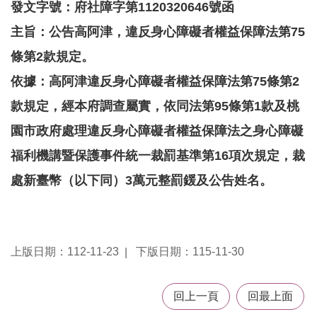
發文字號：府社障字第1120320646號函
告
主旨：公告高阿津，違反身心障礙者權益保障法第75
認
識
條第2款規定。
我
依據：高阿津違反身心障礙者權益保障法第75條第2
們
款規定，經本府調查屬實，依同法第95條第1款及桃
福
利
園市政府處理違反身心障礙者權益保障法之身心障礙
服
福利機講暨保護事件統一裁罰基準第16項次規定，裁
務
處新臺幣（以下同）3萬元整罰鍰及公告姓名。
重
點
業
務
專
上版日期：112-11-23
下版日期：115-11-30
區
便
回上一頁
回最上面
民
服