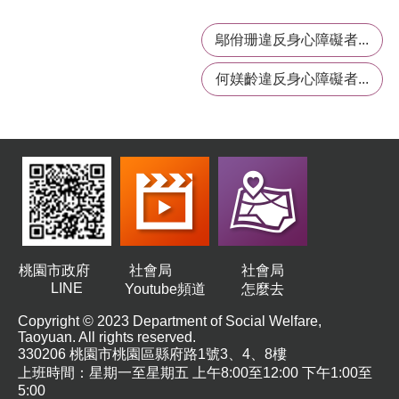
務
鄔佾珊違反身心障礙者...
業
務
何媄齡違反身心障礙者...
資
訊
機
關
通
訊
錄
政
府
桃園市政府
社會局
社會局
公
LINE
Youtube頻道
怎麼去
開
Copyright © 2023 Department of Social Welfare,
資
Taoyuan. All rights reserved.
訊
330206 桃園市桃園區縣府路1號3、4、8樓
上班時間：星期一至星期五 上午8:00至12:00 下午1:00至
社
5:00
福