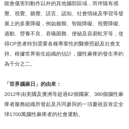
能會傷害到動作以外的其他腦部區域，而伴隨有感
告
覺、視覺、聽覺、語言、認知、社會情緒及學習等發
認
識
展上的多重障礙，例如癲癇、智能障礙、視覺障礙、
我
過動、營養不良、吞嚥困難、便秘及容易蛀牙等，使
們
得CP患者特別需要各種專業性的醫療照顧及社會支
福
利
持。根據世界衛生組織的估計，腦性麻痺的發生率約
服
為千分之二。
務
重
點
「世界腦麻日」的由來：
業
務
2012年由美國及澳洲等超過62個國家、380個腦性麻
專
痺者服務組織所發起及共同參與的一項慶祝並肯定全
區
球1700萬腦性麻痺者的社會運動。
便
民
服