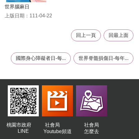
機
世界腦麻日
構
上版日期：111-04-22
地
圖
回上一頁
回最上面
新
住
民
友
國際身心障礙者日-每...
世界脊髓損傷日-每年...
善
專
區
N
e
w
i
m
m
i
g
桃園市政府
社會局
社會局
r
LINE
Youtube頻道
怎麼去
a
n