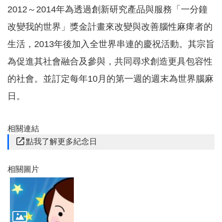
務
2012～2014年為透過創新研究產品與服務「一分鐘
改變我的世界」獎金計畫來改變與改善腦性麻痺者的
業
務
生活，2013年後加入全世界串連的慶祝活動。其宗旨
資
訊
為促進其社會融合及參與，共同尋求創造更具包容性
機
的社會。並訂定每年10月的第一週的週末為世界腦麻
關
日。
通
訊
錄
相關連結
政
點我了解更多紀念日
府
公
開
相關圖片
資
訊
社
福