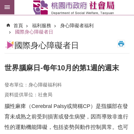
跳到主要內容區塊
紓
困
首頁
福利服務
身心障礙者福利
專
國際身心障礙者日
區
國際身心障礙者日
市
民
卡
世界腦麻日-每年10月的第1週的週末
進
階
發布單位：身心障礙福利科
搜
尋
資料提供單位：社會局
腦性麻痺（Cerebral Palsy或簡稱CP）是指腦部在發
育未成熟之前受到損害或發生病變，因而導致非進行
訊
性的運動機能障礙，包括姿勢與動作控制異常。也可
息
公