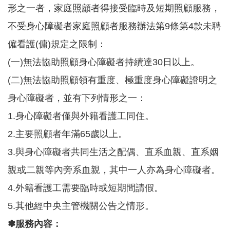
形之一者，家庭照顧者得接受臨時及短期照顧服務，
務
不受身心障礙者家庭照顧者服務辦法第9條第4款未聘
業
務
僱看護(傭)規定之限制：
資
訊
(一)無法協助照顧身心障礙者持續達30日以上。
(二)無法協助照顧領有重度、極重度身心障礙證明之
機
關
身心障礙者，並有下列情形之一：
通
訊
1.身心障礙者僅與外籍看護工同住。
錄
2.主要照顧者年滿65歲以上。
政
3.與身心障礙者共同生活之配偶、直系血親、直系姻
府
公
親或二親等內旁系血親，其中一人亦為身心障礙者。
開
資
4.外籍看護工需要臨時或短期間請假。
訊
5.其他經中央主管機關公告之情形。
社
✽服務內容：
福