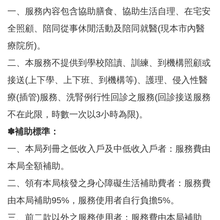
機
一、服務內容包含協助膳食、協助生活自理、在宅安
構
地
全照顧、陪同從事休閒活動及陪同就醫(現本市內醫
圖
療院所)。
新
二、本服務不提供到學校陪讀、訓練、到機構照顧或
住
民
接送(上下學、上下班、到機構等)、護理、侵入性醫
友
療(插管)服務、洗腎例行性回診之服務(回診接送服務
善
專
不在此限，時數一次以3小時為限)。
區
N
✽補助標準：
e
w
一、本局列冊之低收入戶及中低收入戶者：服務費由
i
m
本局全額補助。
m
i
二、領有本局核發之身心障礙生活補助費者：服務費
g
r
由本局補助95%，服務使用者自行負擔5%。
a
n
三、前二款以外之服務使用者：服務費由本局補助