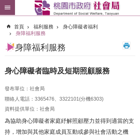
跳到主要內容區塊
紓
困
首頁
福利服務
身心障礙者福利
專
身障福利服務
區
身障福利服務
市
民
卡
身心障礙者臨時及短期照顧服務
進
階
發布單位：社會局
搜
尋
聯絡人電話：3365476、3322101(分機6303)
資料提供單位：社會局
為協助身心障礙者家庭紓解照顧壓力並得到適當的支
訊
持，增加與其他家庭成員互動或參與社會活動之機
息
公