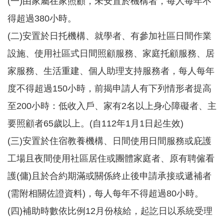
(一)由家屬在家照顧，未安置於機構者，每人每年不
桃
得超過380小時。
園
(二)安置於日托機構、就學者、有參加社區日間作業
市
入
設施、使用社區式日間照顧服務、家庭托顧服務、居
口
網
家服務、生活重建、個人助理支持服務者，每人每年
站
度不得超過150小時，前揭申請人有下列情形者提高
政
至200小時：低收入戶、家有2名以上身心障礙者、主
府
網
要照顧者65歲以上。(自112年1月1日起生效)
站
(三)安置於住宿教養機構、日間使用日間服務或庇護
資
料
工場且夜間使用社區居住或團體家庭者、原有聘僱看
開
放
護(傭)且於合約期滿或關係終止後申請承接或遞補者
宣
(需附相關佐證資料)，每人每年不得超過80小時。
告
(四)補助時數依比例12月份核給，起訖日以系統受理
隱