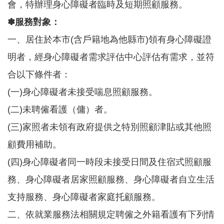
會，特辦理身心障礙者臨時及短期照顧服務。
告
✽服務對象：
認
識
一、居住於本市(含戶籍地為他縣市)領有身心障礙證
我
明者，經身心障礙者需求評估中心評估有需求，並符
們
合以下條件者：
福
利
(一)身心障礙者未接受喘息照顧服務。
服
(二)未聘僱看護（傭）者。
務
(三)家照者未領有政府提供之特別照顧津貼或其他照
重
點
顧費用補助。
業
務
(四)身心障礙者同一時段未接受日間及住宿式照顧服
專
務、身心障礙者居家照顧服務、身心障礙者自立生活
區
支持服務、身心障礙者家庭托顧服務。
便
民
二、依就業服務法相關規定聘僱之外籍看護有下列情
服