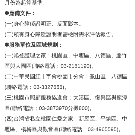
私
月份為起算基準。
權
✽應備文件：
政
策
(一)身心障礙證明正、反面影本。
網
(二)領有身心障礙證明者需檢附需求評估報告。
站
安
✽服務單位及區域規劃：
全
(一)旭登護理之家：桃園區、中壢區、八德區
蘆竹
、
政
策
區與大園區(聯絡電話：03-2181190)。
(二)中華民國紅十字會桃園市分會：龜山區、八德區
(聯絡電話：03-3327656)。
(三)桃園市照顧服務協進會：大溪區、復興區與龍潭
區(聯絡電話：03-3873970分機800)。
(四)台灣省私立桃園仁愛之家：新屋區、平鎮區、中
壢區、楊梅區與觀音區(聯絡電話：03-4965595)。