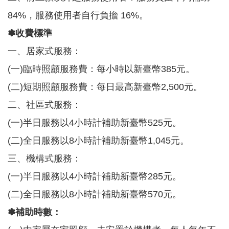
t
84%，服務使用者自行負擔 16%。
s
s
✽收費標準
e
r
一、居家式服務：
v
i
(一)臨時照顧服務費：每小時以新臺幣385元。
c
e
(二)短期照顧服務費：每日最高新臺幣2,500元。
回
二、社區式服務：
首
(一)半日服務以4小時計補助新臺幣525元。
頁
(二)全日服務以8小時計補助新臺幣1,045元。
網
站
三、機構式服務：
導
覽
(一)半日服務以4小時計補助新臺幣285元。
(二)全日服務以8小時計補助新臺幣570元。
市
政
✽補助時數：
信
箱