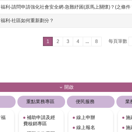
福利-請問申請強化社會安全網-急難紓困(原馬上關懷)？(之條件
會福利-社區如何重新劃分？
每頁筆數
1
2
3
4
...
8
開啟
重點業務專區
便民服務
業
者福
補助申請及經
線上申辦
施
費核銷專區
線上報名
施