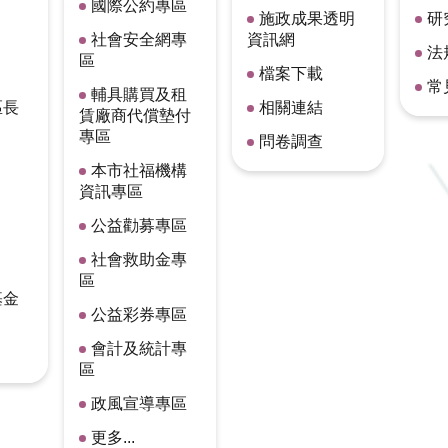
國際公約專區
施政成果透明
研
社會安全網專
資訊網
法
區
檔案下載
常
輔具購買及租
區長
相關連結
賃廠商代償墊付
專區
問卷調查
本市社福機構
資訊專區
公益勸募專區
社會救助金專
區
基金
公益彩券專區
會計及統計專
區
政風宣導專區
更多...