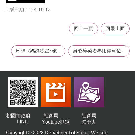
機
上版日期：114-10-13
構
地
圖
回上一頁
回最上面
新
住
民
EP8《媽媽歌星~破...
身心障礙者專用停車位...
友
善
專
區
N
e
w
i
m
m
i
桃園市政府
社會局
社會局
g
LINE
Youtube頻道
怎麼去
r
a
Copyright © 2023 Department of Social Welfare,
n