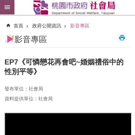
跳到主要內容區塊
紓
困
首頁
政府公開資訊
影音專區
專
區
影音專區
市
民
卡
EP7《可憐戀花再會吧~婚姻禮俗中的
性別平等》
進
階
搜
發布單位：社會局
尋
資料提供單位：社會局
訊
息
公