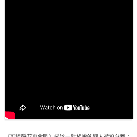
告
認
識
我
們
福
利
服
務
重
點
業
務
專
區
便
民
服
《可憐戀花再會吧》描述一對相愛的戀人被迫分離；