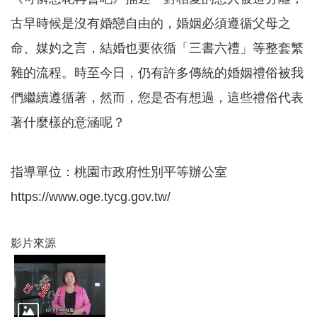
務
古早時候是沒有婚戀自由的，婚姻必須遵循父母之
業
命、媒妁之言，結婚也要依循「三書六禮」等整套繁
務
資
雜的流程。時至今日，仍有許多傳統的婚姻禮俗被我
訊
們繼續遵循著，然而，您是否有想過，這些禮俗代表
機
著什麼樣的意涵呢？
關
通
訊
錄
指導單位：桃園市政府性別平等辦公室
https://www.oge.tycg.gov.tw/
政
府
公
開
影片來源
資
訊
社
福