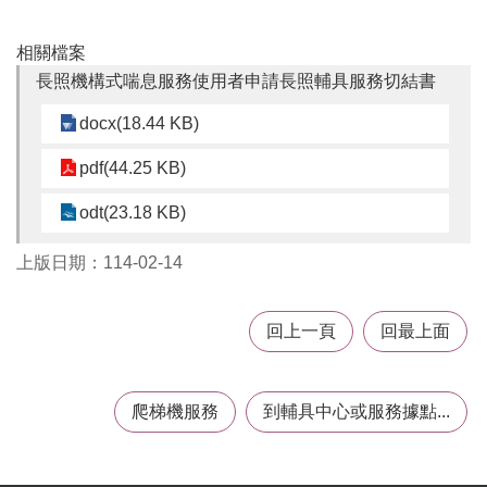
務
相關檔案
業
長照機構式喘息服務使用者申請長照輔具服務切結書
務
資
docx(18.44 KB)
訊
pdf(44.25 KB)
機
關
odt(23.18 KB)
通
訊
錄
上版日期：114-02-14
政
府
回上一頁
回最上面
公
開
資
爬梯機服務
到輔具中心或服務據點...
訊
社
福