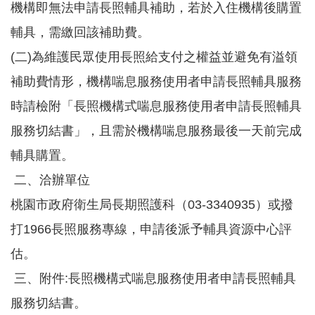
機構即無法申請長照輔具補助，若於入住機構後購置
告
輔具，需繳回該補助費。
認
識
(二)為維護民眾使用長照給支付之權益並避免有溢領
我
補助費情形，機構喘息服務使用者申請長照輔具服務
們
時請檢附「長照機構式喘息服務使用者申請長照輔具
福
利
服務切結書」，且需於機構喘息服務最後一天前完成
服
輔具購置。
務
二、洽辦單位
重
點
桃園市政府衛生局長期照護科（03-3340935）或撥
業
務
打1966長照服務專線，申請後派予輔具資源中心評
專
估。
區
三、附件:長照機構式喘息服務使用者申請長照輔具
便
民
服務切結書。
服