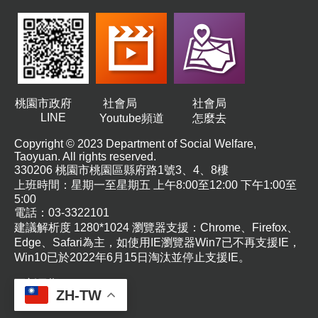
機
構
地
圖
新
住
桃園市政府
社會局
社會局
民
LINE
Youtube頻道
怎麼去
友
善
Copyright © 2023 Department of Social Welfare,
Taoyuan. All rights reserved.
專
330206 桃園市桃園區縣府路1號3、4、8樓
區
上班時間：星期一至星期五 上午8:00至12:00 下午1:00至
N
e
5:00
w
電話：03-3322101
i
建議解析度 1280*1024 瀏覽器支援：Chrome、Firefox、
m
Edge、Safari為主，如使用IE瀏覽器Win7已不再支援IE，
m
Win10已於2022年6月15日淘汰並停止支援IE。
i
g
更新日期
115-08-07
r
ZH-TW
a
瀏覽人次
794
n