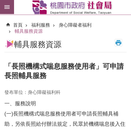
跳到主要內容區塊
紓
困
首頁
福利服務
身心障礙者福利
專
輔具服務資源
區
輔具服務資源
市
民
卡
「長照機構式喘息服務使用者」可申請
長照輔具服務
進
階
搜
尋
發布單位：身心障礙福利科
一、服務說明
(一)長照機構式喘息服務使用者可申請長照輔具補
訊
助，另依長照給付辦法規定，民眾於機構喘息後入住
息
公