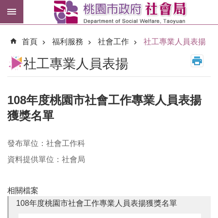
跳到主要內容區塊
紓
困
首頁
福利服務
社會工作
社工專業人員表揚
專
區
社工專業人員表揚
市
民
卡
108年度桃園市社會工作專業人員表揚
獲獎名單
進
階
搜
發布單位：社會工作科
尋
資料提供單位：社會局
相關檔案
訊
108年度桃園市社會工作專業人員表揚獲獎名單
息
公