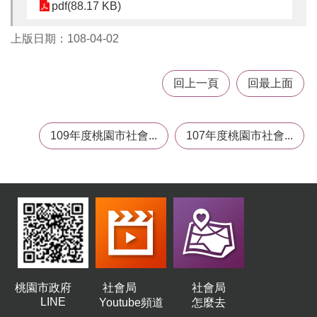
pdf(88.17 KB)
告
上版日期：108-04-02
認
識
我
回上一頁
回最上面
們
福
利
109年度桃園市社會...
107年度桃園市社會...
服
務
重
點
業
務
專
區
便
桃園市政府
社會局
社會局
民
LINE
Youtube頻道
怎麼去
服