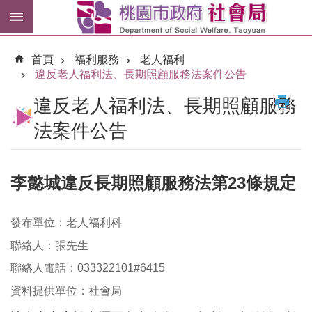
跳到主要內容區塊
紓
困
首頁
福利服務
老人福利
專
違反老人福利法、長期照顧服務法案件公告
區
違反老人福利法、長期照顧服務
市
民
法案件公告
卡
進
李懿城違反長期照顧服務法第23條規定
階
搜
尋
發布單位：老人福利科
聯絡人：張先生
聯絡人電話：033322101#6415
訊
資料提供單位：社會局
息
公