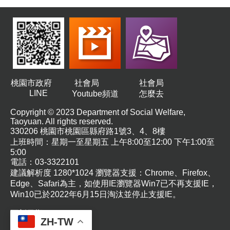
務
業
務
資
訊
機
桃園市政府
社會局
社會局
關
LINE
Youtube頻道
怎麼去
通
訊
Copyright © 2023 Department of Social Welfare,
Taoyuan. All rights reserved.
錄
330206 桃園市桃園區縣府路1號3、4、8樓
上班時間：星期一至星期五 上午8:00至12:00 下午1:00至
政
5:00
府
電話：03-3322101
公
建議解析度 1280*1024 瀏覽器支援：Chrome、Firefox、
開
Edge、Safari為主，如使用IE瀏覽器Win7已不再支援IE，
資
Win10已於2022年6月15日淘汰並停止支援IE。
訊
更新日期
115-08-06
社
ZH-TW
福
瀏覽人次
417