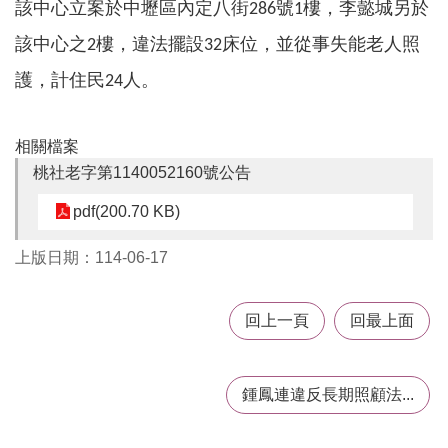
該中心立案於中壢區內定八街
號
樓，李懿城另於
286
1
告
該中心之
樓，違法擺設
床位，並從事失能老人照
2
32
認
識
護，計住民
人。
24
我
們
相關檔案
福
桃社老字第1140052160號公告
利
服
pdf(200.70 KB)
務
上版日期：114-06-17
重
點
業
回上一頁
回最上面
務
專
區
鍾鳳連違反長期照顧法...
便
民
服