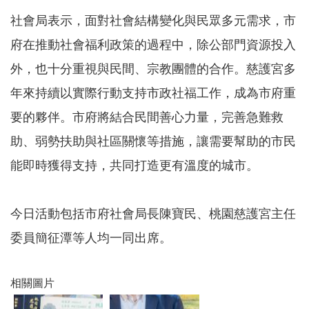
機
社會局表示，面對社會結構變化與民眾多元需求，市
構
地
府在推動社會福利政策的過程中，除公部門資源投入
圖
外，也十分重視與民間、宗教團體的合作。慈護宮多
新
年來持續以實際行動支持市政社福工作，成為市府重
住
民
要的夥伴。市府將結合民間善心力量，完善急難救
友
善
助、弱勢扶助與社區關懷等措施，讓需要幫助的市民
專
能即時獲得支持，共同打造更有溫度的城市。
區
N
e
w
今日活動包括市府社會局長陳寶民、桃園慈護宮主任
i
m
委員簡征潭等人均一同出席。
m
i
g
r
相關圖片
a
n