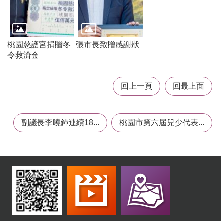
t
s
s
e
r
桃園慈護宮捐贈冬
張市長致贈感謝狀
v
令救濟金
i
c
e
回上一頁
回最上面
回
首
頁
副議長李曉鐘連續18...
桃園市第六屆兒少代表...
網
站
導
覽
市
政
信
箱