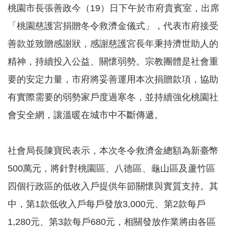
桃園市長張善政今（19）日下午於市府貴賓室，出席
告
「桃園慈護宮捐贈冬令救濟金儀式」，代表市府接受
認
識
善款並致贈感謝狀，感謝慈護宮長年秉持濟世助人的
我
精神，持續投入公益、關懷弱勢。宗教團體是社會重
們
要的安定力量，市府將妥善運用本次捐贈款項，協助
福
利
有實際需要的弱勢家戶度過寒冬，並持續強化桃園社
服
務
會安全網，讓溫暖在城市中不斷傳遞。
重
點
社會局長陳寶民表示，本次冬令救濟金總額為新臺幣
業
務
500萬元，將針對桃園區、八德區、龜山區及蘆竹區
專
區
四個行政區的低收入戶提供年節關懷與實質支持。其
中，第1款低收入戶每戶發放3,000元、第2款每戶
便
民
1,280元、第3款每戶680元，相關發放作業將由各區
服