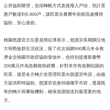
務
公所協助辦理，並採轉帳方式直接撥入戶頭，預計受
業
惠戶數達到5,900戶，讓民眾在農曆年前能迅速獲得
務
協助，安心過節。
資
訊
機
桃園慈護宮主任委員簡征潭表示，慈護宮長期關注地
關
方弱勢族群生活狀況，除了此次捐贈500萬元冬令救
通
訊
濟金交桃園市政府協助發放外，也特別提撥新臺幣
錄
200萬元作為急難救助經費，針對本市有急難陷困的
政
府
民眾，接受各方轉介並受理民眾向慈護宮申請，由廟
公
方提供即時協助。慈護宮也會持續攜手市府，透過既
開
資
有的轉介與審核機制，確保資源能送到最需要的地
訊
方。
社
福