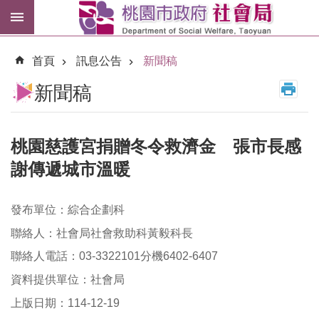
跳到主要內容區塊
紓
困
首頁
訊息公告
新聞稿
專
區
新聞稿
市
民
卡
桃園慈護宮捐贈冬令救濟金 張市長感
謝傳遞城市溫暖
進
階
搜
發布單位：綜合企劃科
尋
聯絡人：社會局社會救助科黃毅科長
聯絡人電話：03-3322101分機6402-6407
資料提供單位：社會局
訊
息
上版日期：114-12-19
公