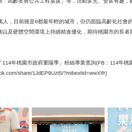
局「高齡友善公共工程選拔」等，活動多元、豐富有趣，
8萬人，目前雖是6都最年輕的城市，但仍面臨高齡化社會
務以及硬體空間環境上持續精進優化，期待桃園市的長者
114年桃園市政府重陽季」粉絲專業查詢(FB：114年
ook.com/share/1JdEP9Uzt5/?mibextid=wwXIfr)