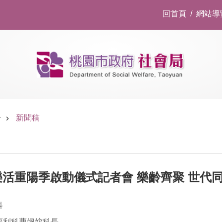
回首頁
網站導
告
新聞稿
樂活重陽季啟動儀式記者會 樂齡齊聚 世代
科
福利科曹姵妏科長