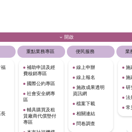
開啟
重點業務專區
便民服務
業
者福
補助申請及經
線上申辦
施
費核銷專區
線上報名
施
國際公約專區
施政成果透明
研
社會安全網專
資訊網
法
區
檔案下載
常
輔具購買及租
區長
相關連結
賃廠商代償墊付
專區
問卷調查