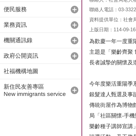
便民服務
聯絡人電話：03-33221
資料提供單位：社會
業務資訊
上版日期：114-09-16
機關通訊錄
為歡慶一年一度重
主題是「樂齡齊聚
政府公開資訊
長者誠摯的關懷及
社福機構地圖
今年度樂活重陽季
新住民友善專區
New immigrants service
銀髮達人甄選及事
傳統街屋作為博物
局「社區關懷-手
樂齡種子講師宣講