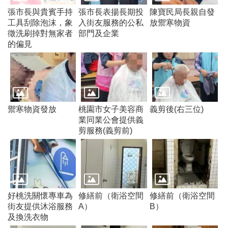
t
張市長與貴賓手持
張市長表揚長期投
陳寶民局長親自發
s
工具刮除泡沫，象
入街友服務的公私
放禦寒物資
s
徵洗刷掉對無家者
部門及企業
e
r
的偏見
v
i
c
e
回
禦寒物資發放
桃園市女子美容商
義剪後(右三位)
首
業同業公會提供義
頁
剪服務(義剪前)
網
站
導
覽
市
好桃洗關懷專車為
修繕前（衛浴空間
修繕前（衛浴空間
政
街友提供沐浴服務
A）
B）
信
及換洗衣物
箱