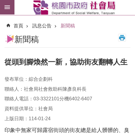
跳到主要內容區塊
紓
困
首頁
訊息公告
新聞稿
專
區
新聞稿
市
民
卡
從頭到腳煥然一新，協助街友翻轉人生
進
發布單位：綜合企劃科
階
搜
聯絡人：社會局社會救助科陳彥良科長
尋
聯絡人電話：03-3322101分機6402-6407
資料提供單位：社會局
上版日期：114-01-24
訊
息
印象中無家可歸露宿街頭的街友總是給人髒髒的、臭
公