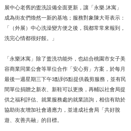
務
展中心老舊的盥洗設備全面更新，讓「永樂.沐寓」
業
成為街友們煥然一新的基地；服務對象陳大哥表示：
務
「（外展）中心洗澡變方便之後，我都常常來報到，
資
訊
洗完心情都很好餒。」
機
關
通
「永樂沐寓」除了盥洗功能外，也結合桃園市女子美
訊
容商業同業公會等單位合作「安心剪」方案，於每月
錄
最後一週星期三下午3點到5點提供義剪服務，並有民
政
府
間單位捐贈之新衣、新鞋可以更換，再輔以社會局提
公
供之福利評估、就業服務處的就業諮詢，相信有助於
開
資
協助街友增加社會適應力，並達成社會局「共好脫
訊
遊、友善共融」的目標。
社
福