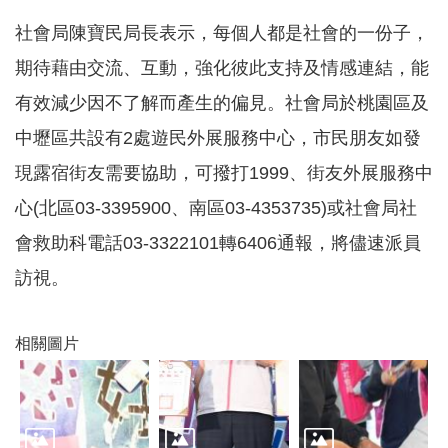
機
社會局陳寶民局長表示，每個人都是社會的一份子，
構
地
期待藉由交流、互動，強化彼此支持及情感連結，能
圖
有效減少因不了解而產生的偏見。社會局於桃園區及
新
中壢區共設有2處遊民外展服務中心，市民朋友如發
住
民
現露宿街友需要協助，可撥打1999、街友外展服務中
友
善
心(北區03-3395900、南區03-4353735)或社會局社
專
會救助科電話03-3322101轉6406通報，將儘速派員
區
N
訪視。
e
w
i
m
相關圖片
m
i
g
r
a
n