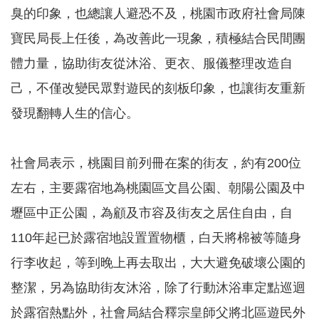
臭的印象，也總讓人避恐不及，桃園市政府社會局陳
告
寶民局長上任後，為改善此一現象，積極結合民間團
認
識
體力量，協助街友從沐浴、更衣、服儀整理改造自
我
們
己，不僅改變民眾對遊民的刻板印象，也讓街友重新
發現翻轉人生的信心。
福
利
服
務
社會局表示，桃園目前列冊在案的街友，約有200位
重
左右，主要露宿地為桃園區文昌公園、朝陽公園及中
點
壢區中正公園，為顧及市容及街友之居住自由，自
業
務
110年起已於露宿地設置置物櫃，白天將棉被等隨身
專
區
行李收起，等到晚上再去取出，大大避免破壞公園的
便
整潔，另為協助街友沐浴，除了行動沐浴車定點巡迴
民
於露宿熱點外，社會局結合釋宗皇師父將北區遊民外
服