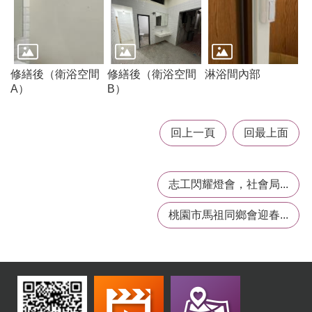
桃
園
市
入
修繕後（衛浴空間
修繕後（衛浴空間
淋浴間內部
口
A）
B）
網
站
回上一頁
回最上面
政
府
網
志工閃耀燈會，社會局...
站
資
桃園市馬祖同鄉會迎春...
料
開
放
宣
告
隱