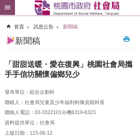
跳到主要內容區塊
紓
困
首頁
訊息公告
新聞稿
專
區
新聞稿
市
民
卡
「甜甜送暖・愛在復興」桃園社會局攜
手手信坊關懷偏鄉兒少
進
階
搜
發布單位：綜合企劃科
尋
聯絡人：社會局兒童及少年福利科陳資穎科長
聯絡人電話：03-3322101分機6319-6323
資料提供單位：社會局
訊
息
上版日期：115-06-12
公