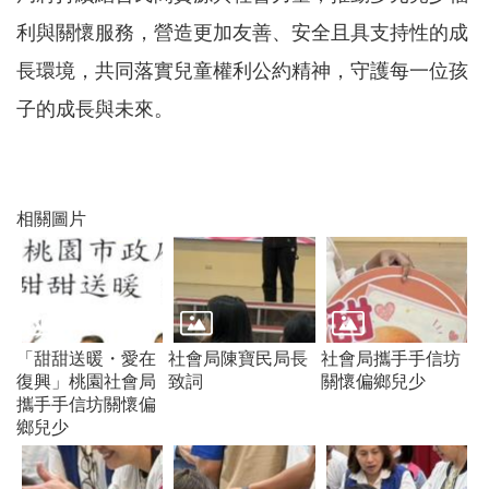
機
利與關懷服務，營造更加友善、安全且具支持性的成
構
地
長環境，共同落實兒童權利公約精神，守護每一位孩
圖
子的成長與未來。
新
住
民
友
善
相關圖片
專
區
N
e
w
i
「甜甜送暖・愛在
社會局陳寶民局長
社會局攜手手信坊
m
復興」桃園社會局
致詞
關懷偏鄉兒少
m
i
攜手手信坊關懷偏
g
鄉兒少
r
a
n