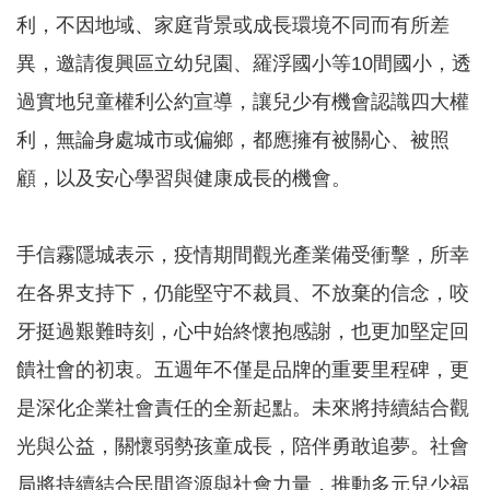
務
利，不因地域、家庭背景或成長環境不同而有所差
業
異，邀請復興區立幼兒園、羅浮國小等10間國小，透
務
過實地兒童權利公約宣導，讓兒少有機會認識四大權
資
訊
利，無論身處城市或偏鄉，都應擁有被關心、被照
機
顧，以及安心學習與健康成長的機會。
關
通
訊
手信霧隱城表示，疫情期間觀光產業備受衝擊，所幸
錄
在各界支持下，仍能堅守不裁員、不放棄的信念，咬
政
府
牙挺過艱難時刻，心中始終懷抱感謝，也更加堅定回
公
饋社會的初衷。五週年不僅是品牌的重要里程碑，更
開
資
是深化企業社會責任的全新起點。未來將持續結合觀
訊
光與公益，關懷弱勢孩童成長，陪伴勇敢追夢。社會
社
局將持續結合民間資源與社會力量，推動多元兒少福
福