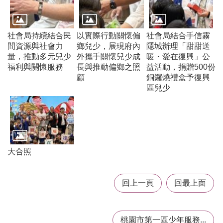
t
s
s
e
社會局持續結合民
以實際行動關懷偏
社會局結合手信霧
r
間資源與社會力
鄉兒少，展現府內
隱城辦理「甜甜送
v
量，推動多元兒少
外攜手關懷兒少成
暖・愛在復興」公
i
福利與關懷服務
長與推動偏鄉之照
益活動，捐贈500份
c
顧
銅鑼燒禮盒予復興
e
區兒少
回
首
頁
網
站
大合照
導
覽
回上一頁
回最上面
市
政
信
桃園市第一區少年服務...
箱