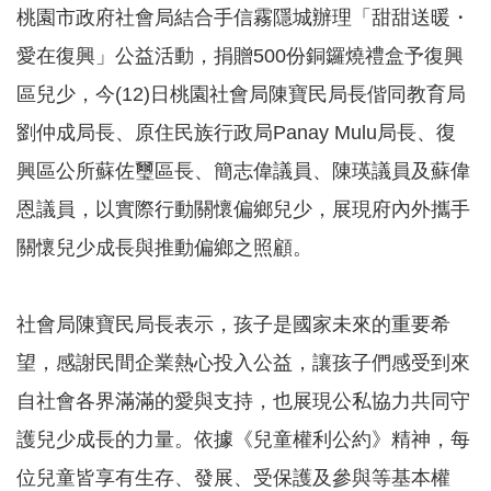
桃園市政府社會局結合手信霧隱城辦理「甜甜送暖・
告
愛在復興」公益活動，捐贈500份銅鑼燒禮盒予復興
認
識
區兒少，今(12)日桃園社會局陳寶民局長偕同教育局
我
劉仲成局長、原住民族行政局Panay Mulu局長、復
們
興區公所蘇佐璽區長、簡志偉議員、陳瑛議員及蘇偉
福
利
恩議員，以實際行動關懷偏鄉兒少，展現府內外攜手
服
務
關懷兒少成長與推動偏鄉之照顧。
重
點
社會局陳寶民局長表示，孩子是國家未來的重要希
業
務
望，感謝民間企業熱心投入公益，讓孩子們感受到來
專
區
自社會各界滿滿的愛與支持，也展現公私協力共同守
護兒少成長的力量。依據《兒童權利公約》精神，每
便
民
位兒童皆享有生存、發展、受保護及參與等基本權
服