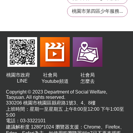
桃
桃園市第四區少年服務...
園
市
入
口
網
站
政
府
網
桃園市政府
社會局
社會局
站
LINE
Youtube頻道
怎麼去
資
料
Copyright © 2023 Department of Social Welfare,
Taoyuan. All rights reserved.
開
330206 桃園市桃園區縣府路1號3、4、8樓
放
上班時間：星期一至星期五 上午8:00至12:00 下午1:00至
宣
5:00
告
電話：03-3322101
建議解析度 1280*1024 瀏覽器支援：Chrome、Firefox、
隱