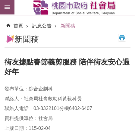
跳到主要內容區塊
紓
困
首頁
訊息公告
新聞稿
專
區
新聞稿
市
民
卡
街友據點春節義剪服務 陪伴街友安心過
好年
進
階
搜
發布單位：綜合企劃科
尋
聯絡人：社會局社會救助科黃毅科長
聯絡人電話：03-3322101分機6402-6407
資料提供單位：社會局
訊
息
上版日期：115-02-04
公