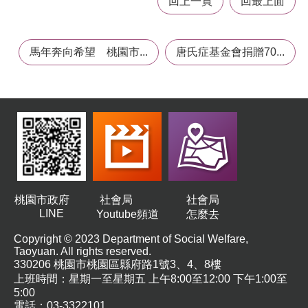
回上一頁
回最上面
t
s
s
e
馬年奔向希望 桃園市...
唐氏症基金會捐贈70...
r
v
i
c
e
回
首
頁
網
桃園市政府
社會局
社會局
站
LINE
Youtube頻道
怎麼去
導
覽
Copyright © 2023 Department of Social Welfare,
Taoyuan. All rights reserved.
市
330206 桃園市桃園區縣府路1號3、4、8樓
政
上班時間：星期一至星期五 上午8:00至12:00 下午1:00至
信
5:00
箱
電話：03-3322101