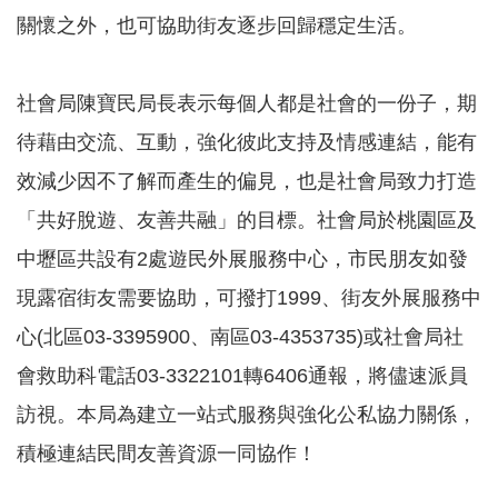
務
關懷之外，也可協助街友逐步回歸穩定生活。
業
務
社會局陳寶民局長表示每個人都是社會的一份子，期
資
訊
待藉由交流、互動，強化彼此支持及情感連結，能有
機
效減少因不了解而產生的偏見，也是社會局致力打造
關
「共好脫遊、友善共融」的目標。社會局於桃園區及
通
訊
中壢區共設有2處遊民外展服務中心，市民朋友如發
錄
現露宿街友需要協助，可撥打1999、街友外展服務中
政
府
心(北區03-3395900、南區03-4353735)或社會局社
公
會救助科電話03-3322101轉6406通報，將儘速派員
開
資
訪視。本局為建立一站式服務與強化公私協力關係，
訊
積極連結民間友善資源一同協作！
社
福