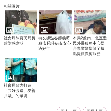
機
相關圖片
構
地
圖
新
住
社會局陳寶民局長
街友據點春節義剪
本局2處南、北區遊
民
致贈感謝狀
服務 陪伴街友安心
民外展服務中心媒
友
過好年
合專業髮型師至據
善
點提供義剪服務
專
區
N
e
w
i
m
社會局致力打造
m
「共好脫遊、友善
i
共融」的環境
g
r
a
n