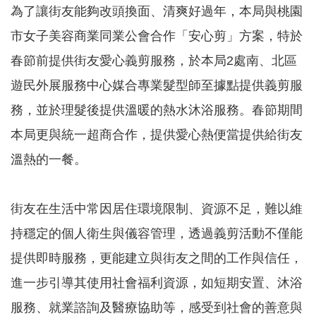
為了讓街友能夠改頭換面、清爽好過年，本局與桃園
告
市女子美容商業同業公會合作「安心剪」方案，特於
認
識
春節前提供街友愛心義剪服務，於本局2處南、北區
我
遊民外展服務中心媒合專業髮型師至據點提供義剪服
們
務，並於理髮後提供溫暖的熱水沐浴服務。春節期間
福
利
本局更與統一超商合作，提供愛心熱便當提供給街友
服
務
溫熱的一餐。
重
點
街友在生活中常因居住環境限制、資源不足，難以維
業
務
持穩定的個人衛生與儀容管理，透過義剪活動不僅能
專
區
提供即時服務，更能建立與街友之間的工作與信任，
進一步引導其使用社會福利資源，如短期安置、沐浴
便
民
服務、就業諮詢及醫療協助等，感受到社會的善意與
服