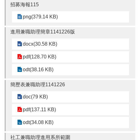
招募海報115
桃
園
png(379.14 KB)
市
入
進用兼職助理簡章1141226版
口
網
docx(30.58 KB)
站
pdf(128.70 KB)
政
odt(38.16 KB)
府
網
站
簡歷表兼職助理1141226
資
料
doc(79 KB)
開
放
pdf(137.11 KB)
宣
odt(34.08 KB)
告
隱
社工兼職助理進用系所範圍