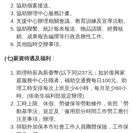
務
協助個案接送。
協助辦理中心服務計畫。
業
支援中心辦理相關會議、教育訓練及宣導活動。
務
協助聯繫、統計報表報送、物品請購、經費核
資
訊
銷、成果報告編撰等行政庶務性工作。
其他臨時交辦事項。
機
關
(七)薪資待遇及福利
：
通
訊
錄
助理時薪為新臺幣(以下同)237元；如於復興家
庭服務中心任職者，補助交通費每日100元。助
政
理工時安排每次上班至少4小時，每月至少60小
府
公
時。(依衛生福利部規定辦理)
開
工時上限、休假、勞健保等勞動條件，依照「勞
資
動基準法」規定及「僱用部分時間工作勞工應行
訊
注意事項」辦理。
社
得額外加保本市社會工作人員團體保險，工作保
福