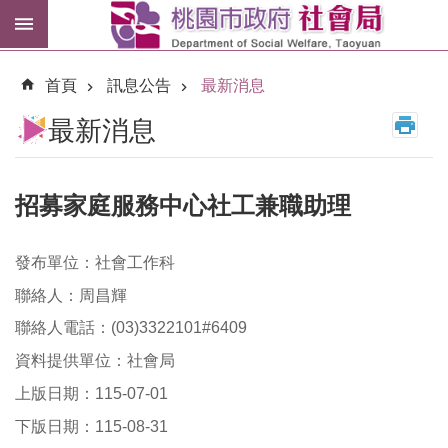
跳到主要內容區塊
紓
困
首頁
訊息公告
最新消息
專
區
最新消息
市
民
卡
招募家庭服務中心社工兼職助理
進
發布單位：社會工作科
階
搜
聯絡人：周昌輝
尋
聯絡人電話：(03)3322101#6409
資料提供單位：社會局
上版日期：115-07-01
訊
息
下版日期：115-08-31
公