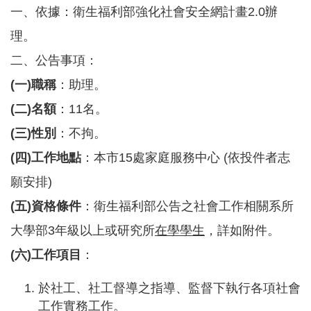
一、依據：衛生福利部強化社會安全網計畫2.0辦
告
理。
認
識
二、公告事項：
我
們
(一)職稱
：助理。
(二)名額
：11名。
福
利
(三)性別
：不拘。
服
務
(四)工作地點
：本市15處家庭服務中心 (依投件者志
重
願安排)
點
(五)資格條件
：衛生福利部公告之社會工作相關系所
業
務
大學部3年級以上或研究所
在學學生
，詳如附件。
專
區
(六)工作項目
：
便
於社工、社工督導之指導、監督下執行各項社會
民
工作實務工作。
服