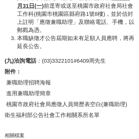
t
月31日(一)
前逕寄或送至桃園市政府社會局社會
s
工作科(桃園市桃園區縣府路1號8樓)，並於信封
s
e
上註明「應徵兼職助理」及聯絡電話、手機，以
r
郵戳為憑。
v
i
本職缺徵才公告屆期如未有足額人員應聘，將再
c
延長公告。
e
(九)洽詢電話
：(03)3322101#6409周先生
回
首
附件：
頁
兼職助理招聘海報
網
站
進用兼職助理簡章
導
桃園市政府社會局應徵人員簡歷表空白(兼職助理)
覽
衛生福利部公告社會工作相關系所名單
市
政
信
相關檔案
箱