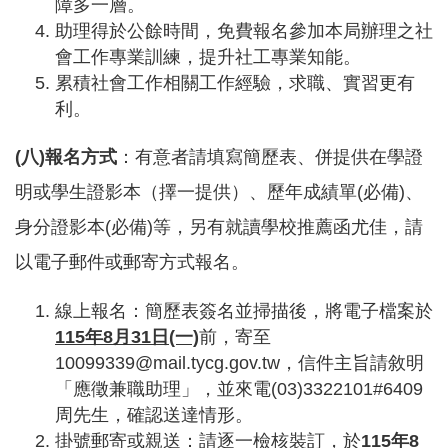
障多一層。
機
助理得於公餘時間，免費報名參加本局辦理之社
構
會工作專業訓練，提升社工專業知能。
地
圖
累積社會工作相關工作經驗，求職、實習更有
利。
新
住
(八)報名方式
：有意者請填寫簡歷表、併提供在學證
民
友
明或學生證影本（擇一提供）、歷年成績單(必備)、
善
專
身分證影本(必備)等，另有就讀學校推薦函尤佳，請
區
以電子郵件或郵寄方式報名。
N
e
w
線上報名：簡歷表簽名並掃描後，將電子檔案於
i
m
115年8月31日(一)
前，寄至
m
10099339@mail.tycg.gov.tw，信件主旨請敘明
i
「應徵兼職助理」，並來電(03)3322101#6409
g
r
周先生，確認送達情形。
a
掛號郵寄或親送：請逐一檢核裝訂，於
115年8
n