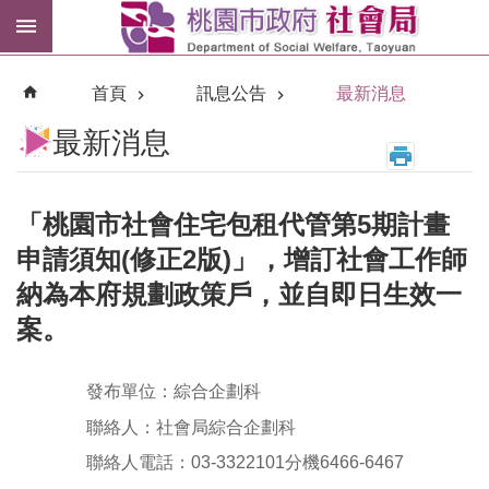
跳到主要內容區塊
紓
困
首頁
訊息公告
最新消息
專
區
最新消息
市
民
卡
「桃園市社會住宅包租代管第5期計畫
申請須知(修正2版)」，增訂社會工作師
進
納為本府規劃政策戶，並自即日生效一
階
搜
案。
尋
發布單位：綜合企劃科
聯絡人：社會局綜合企劃科
聯絡人電話：03-3322101分機6466-6467