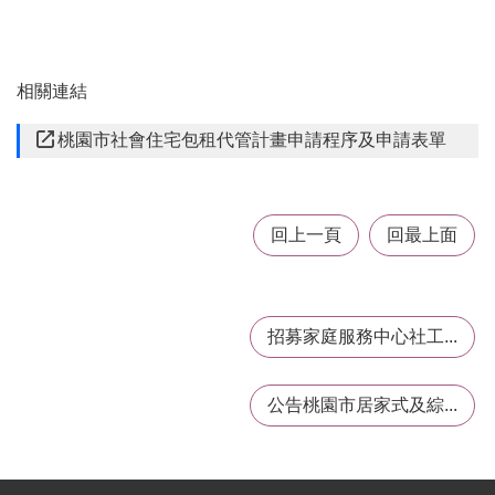
業
務
專
區
相關連結
桃園市社會住宅包租代管計畫申請程序及申請表單
便
民
服
回上一頁
回最上面
務
業
招募家庭服務中心社工...
務
資
訊
公告桃園市居家式及綜...
機
關