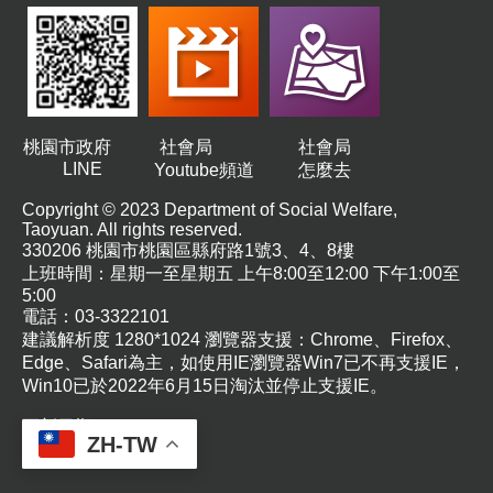
通
訊
錄
桃園市政府
社會局
社會局
政
LINE
Youtube頻道
怎麼去
府
公
Copyright © 2023 Department of Social Welfare, 
開
Taoyuan. All rights reserved.
資
330206 桃園市桃園區縣府路1號3、4、8樓
訊
上班時間：星期一至星期五 上午8:00至12:00 下午1:00至
5:00
電話：03-3322101
建議解析度 1280*1024 瀏覽器支援：Chrome、Firefox、
社
Edge、Safari為主，如使用IE瀏覽器Win7已不再支援IE，
福
Win10已於2022年6月15日淘汰並停止支援IE。
機
構
更新日期
115-08-07
地
ZH-TW
瀏覽人次
276
圖