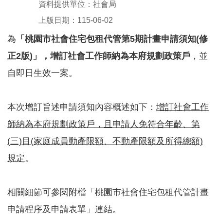
資料提供單位：社會局
訊
息
上版日期：115-06-02
公
告
為
「桃園市社會住宅包租代管第
5
期計畫申請須知(
修
正2
版)
」，增訂社會工作師納為本府規劃政策戶
，並
認
自即日生效一案。
識
我
們
本次增訂旨述申請須知內容概述如下：
增訂社會工作
師納為本府規劃政策戶，且申請人免符合年齡、第
福
(
三)
目(
家庭成員動產限額、不動產限額及所得總額)
利
規定
。
服
務
相關細節可參閱附檔「桃園市社會住宅包租代管計畫
重
申請程序及申請表單」連結。
點